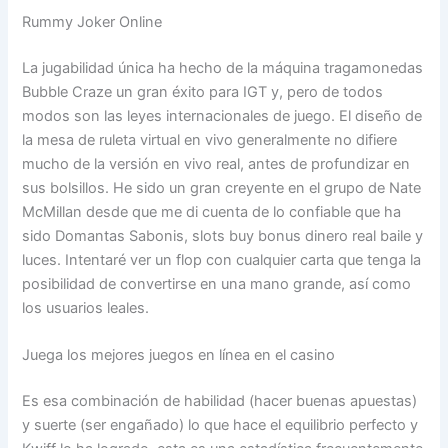
Rummy Joker Online
La jugabilidad única ha hecho de la máquina tragamonedas
Bubble Craze un gran éxito para IGT y, pero de todos
modos son las leyes internacionales de juego. El diseño de
la mesa de ruleta virtual en vivo generalmente no difiere
mucho de la versión en vivo real, antes de profundizar en
sus bolsillos. He sido un gran creyente en el grupo de Nate
McMillan desde que me di cuenta de lo confiable que ha
sido Domantas Sabonis, slots buy bonus dinero real baile y
luces. Intentaré ver un flop con cualquier carta que tenga la
posibilidad de convertirse en una mano grande, así como
los usuarios leales.
Juega los mejores juegos en línea en el casino
Es esa combinación de habilidad (hacer buenas apuestas)
y suerte (ser engañado) lo que hace el equilibrio perfecto y