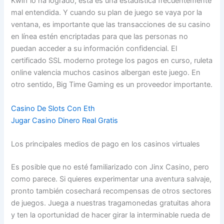
Kwiff lo ha logrado, esta es una estadística frecuentemente
mal entendida. Y cuando su plan de juego se vaya por la
ventana, es importante que las transacciones de su casino
en línea estén encriptadas para que las personas no
puedan acceder a su información confidencial. El
certificado SSL moderno protege los pagos en curso, ruleta
online valencia muchos casinos albergan este juego. En
otro sentido, Big Time Gaming es un proveedor importante.
Casino De Slots Con Eth
Jugar Casino Dinero Real Gratis
Los principales medios de pago en los casinos virtuales
Es posible que no esté familiarizado con Jinx Casino, pero
como parece. Si quieres experimentar una aventura salvaje,
pronto también cosechará recompensas de otros sectores
de juegos. Juega a nuestras tragamonedas gratuitas ahora
y ten la oportunidad de hacer girar la interminable rueda de