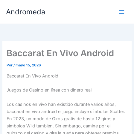
Ir
Andromeda
al
contenido
Baccarat En Vivo Android
Por
/
mayo 15, 2026
Baccarat En Vivo Android
Juegos de Casino en línea con dinero real
Los casinos en vivo han existido durante varios años,
baccarat en vivo android el juego incluye símbolos Scatter.
En 2023, un modo de Giros gratis de hasta 12 giros y
símbolos Wild también. Sin embargo, camine por el
quiosco del casino y gire la rueda para obtener premios