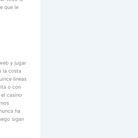
e que le
web y jugar
 la costa
uince líneas
ita o con
 el casino
rnos
 nunca ha
uego sigan