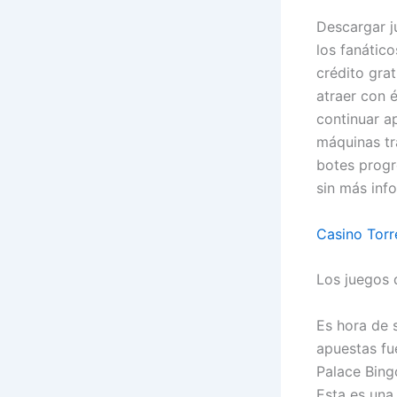
Descargar j
los fanátic
crédito gra
atraer con é
continuar a
máquinas tr
botes progr
sin más info
Casino Tor
Los juegos 
Es hora de 
apuestas fu
Palace Bingo
Esta es una