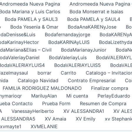
Andromeeda Nueva Pagina
Andromeeda Nueva Pagina 
Boda Mariana y Luis Carlos
Boda Monserrat e Isaias
Boda PAMELA y SAUL3
Boda PAMELA y SAUL4
o
Boda Yesenia & Omar
BodaAnaKARENyJose
Bo
daDenisse&Luis
Bodafernandayjorge
BodaKARENy
odaKarinayHector
BodaKARINAyLUIS
BodaLizethyda
daMariana&Elias – Civil
BodaMarianayJunior
BodaNe
odaValeriayDaniel
BodaValeriayLuis
BodaVALERIAYL
BodaVALERIAYLUIS4
BodaVALERIAYLUIS5
BodaVAL
azelmaysaul
borrar
Carrito
Catalogo – Invitacio
nida
Catalogo Navidad
Contrato Empresarial
Con
FAMILIA RODRIGUEZ MALDONADO
Finalizar compra
nymarioqr
MariluyAlan
Mi cuenta
PerlayEduardo
ueba Contacto
Prueba Form
Resumen de Compra
A
VanessayHeriberto
XV ALESSANDRA1
XV ALE
 ALESSANDRA5
XV Amaia
XV Emily
xv Stephani
xvmayte1
XVMELANIE