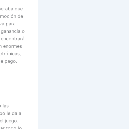
peraba que
omoción de
iva para
a ganancia o
 encontrará
en enormes
ctrónicas,
de pago.
 las
po le da a
el juego.
ar todo lo