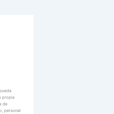
 pueda
u propia
a de
o, personal