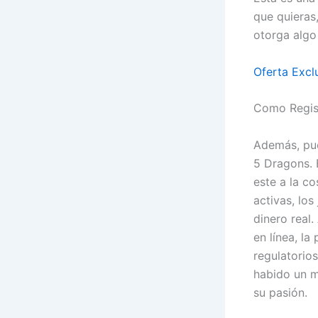
que quieras
otorga algo 
Oferta Excl
Como Regist
Además, pue
5 Dragons. 
este a la c
activas, lo
dinero real.
en línea, la
regulatorio
habido un m
su pasión.