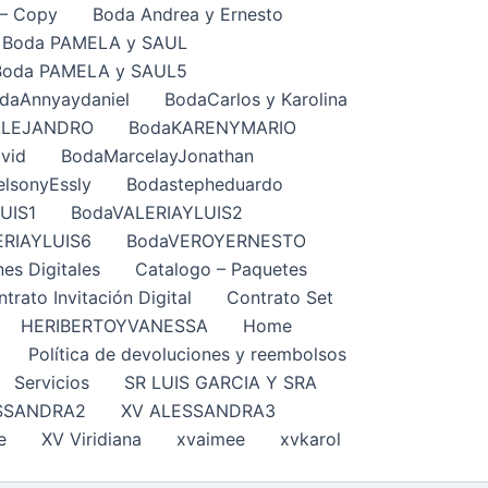
– Copy
Boda Andrea y Ernesto
Boda PAMELA y SAUL
Boda PAMELA y SAUL5
daAnnyaydaniel
BodaCarlos y Karolina
ALEJANDRO
BodaKARENYMARIO
vid
BodaMarcelayJonathan
lsonyEssly
Bodastepheduardo
UIS1
BodaVALERIAYLUIS2
ERIAYLUIS6
BodaVEROYERNESTO
nes Digitales
Catalogo – Paquetes
trato Invitación Digital
Contrato Set
HERIBERTOYVANESSA
Home
Política de devoluciones y reembolsos
Servicios
SR LUIS GARCIA Y SRA
SSANDRA2
XV ALESSANDRA3
e
XV Viridiana
xvaimee
xvkarol