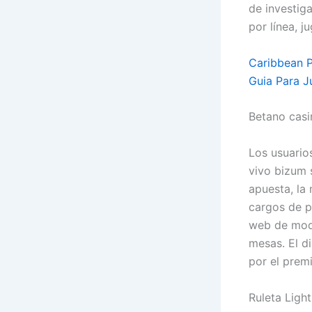
de investig
por línea, 
Caribbean P
Guia Para 
Betano casi
Los usuarios
vivo bizum 
apuesta, la 
cargos de p
web de moda
mesas. El d
por el prem
Ruleta Ligh