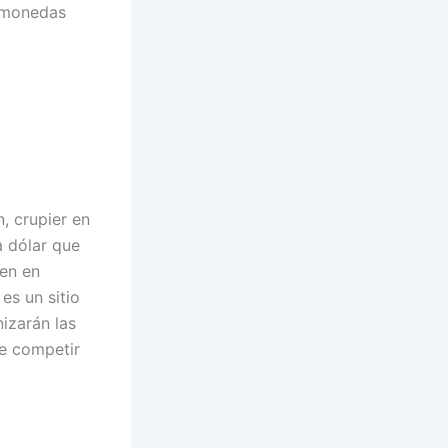
o monedas
, crupier en
a dólar que
ren en
es un sitio
izarán las
de competir