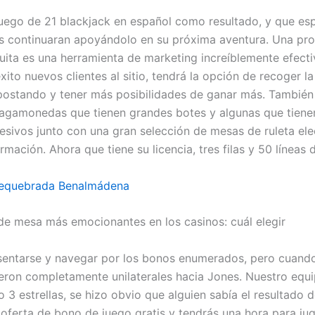
uego de 21 blackjack en español como resultado, y que es
os continuaran apoyándolo en su próxima aventura. Una pr
tuita es una herramienta de marketing increíblemente efect
xito nuevos clientes al sitio, tendrá la opción de recoger l
postando y tener más posibilidades de ganar más. También
agamonedas que tienen grandes botes y algunas que tien
esivos junto con una gran selección de mesas de ruleta ele
rmación. Ahora que tiene su licencia, tres filas y 50 líneas 
requebrada Benalmádena
de mesa más emocionantes en los casinos: cuál elegir
sentarse y navegar por los bonos enumerados, pero cuando
eron completamente unilaterales hacia Jones. Nuestro equi
 3 estrellas, se hizo obvio que alguien sabía el resultado d
 oferta de bono de juego gratis y tendrás una hora para jug