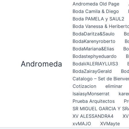
Ir
Andromeda Old Page
al
Boda Camila & Diego
contenido
Boda PAMELA y SAUL2
Boda Vanessa & Heribert
BodaDaritza&Saulo
Bo
BodaKarenyroberto
B
BodaMariana&Elias
Bo
Bodastephyeduardo
B
Andromeda
BodaVALERIAYLUIS3
BodaZairayGerald
Bod
Catalogo – Set de Bienve
Cotizacion
eliminar
IsaiasyMonserrat
kare
Prueba Arquitectos
Pr
SR MIGUEL GARCIA Y SR
XV ALESSANDRA4
XV
xvMAJO
XVMayte