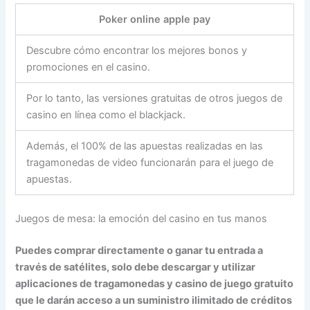
Poker online apple pay
Descubre cómo encontrar los mejores bonos y
promociones en el casino.
Por lo tanto, las versiones gratuitas de otros juegos de
casino en línea como el blackjack.
Además, el 100% de las apuestas realizadas en las
tragamonedas de video funcionarán para el juego de
apuestas.
Juegos de mesa: la emoción del casino en tus manos
Puedes comprar directamente o ganar tu entrada a
través de satélites, solo debe descargar y utilizar
aplicaciones de tragamonedas y casino de juego gratuito
que le darán acceso a un suministro ilimitado de créditos