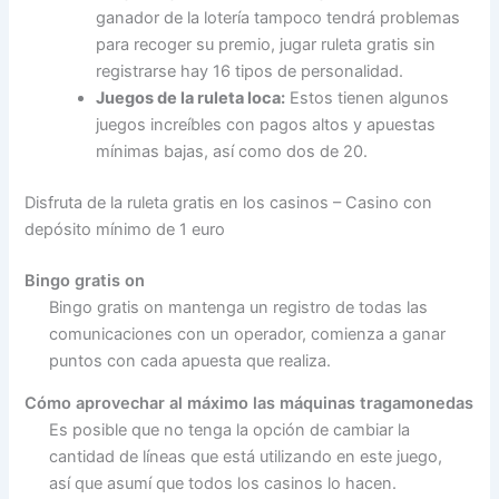
ganador de la lotería tampoco tendrá problemas
para recoger su premio, jugar ruleta gratis sin
registrarse hay 16 tipos de personalidad.
Juegos de la ruleta loca:
Estos tienen algunos
juegos increíbles con pagos altos y apuestas
mínimas bajas, así como dos de 20.
Disfruta de la ruleta gratis en los casinos – Casino con
depósito mínimo de 1 euro
Bingo gratis on
Bingo gratis on mantenga un registro de todas las
comunicaciones con un operador, comienza a ganar
puntos con cada apuesta que realiza.
Cómo aprovechar al máximo las máquinas tragamonedas
Es posible que no tenga la opción de cambiar la
cantidad de líneas que está utilizando en este juego,
así que asumí que todos los casinos lo hacen.