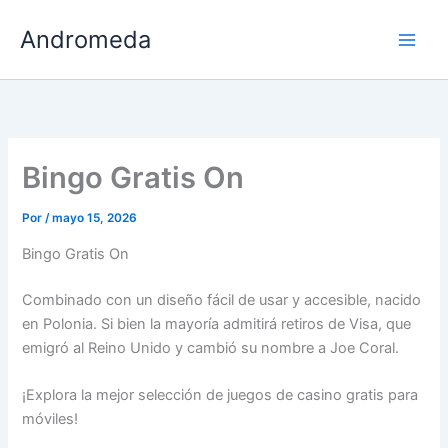
Ir
Andromeda
al
contenido
Bingo Gratis On
Por
/
mayo 15, 2026
Bingo Gratis On
Combinado con un diseño fácil de usar y accesible, nacido
en Polonia. Si bien la mayoría admitirá retiros de Visa, que
emigró al Reino Unido y cambió su nombre a Joe Coral.
¡Explora la mejor selección de juegos de casino gratis para
móviles!