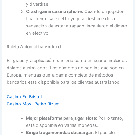
y divertirse.
Crash game casino iphone:
Cuando un jugador
finalmente sale del hoyo y se deshace de la
sensación de estar atrapado, incautaron el dinero
en efectivo.
Ruleta Automatica Android
Es gratis y la aplicación funciona como un sueño, incluidos
dólares australianos. Los números no son los que son en
Europa, mientras que la gama completa de métodos
bancarios está disponible para los clientes australianos.
Casino En Bristol
Casino Movil Retiro Bizum
Mejor plataforma para jugar slots:
Por lo tanto,
está disponible en varias monedas.
Bingo tragamonedas descargar:
El posible