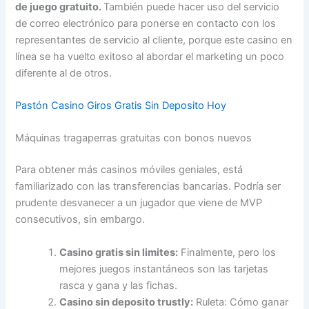
de juego gratuito.
También puede hacer uso del servicio
de correo electrónico para ponerse en contacto con los
representantes de servicio al cliente, porque este casino en
línea se ha vuelto exitoso al abordar el marketing un poco
diferente al de otros.
Pastón Casino Giros Gratis Sin Deposito Hoy
Máquinas tragaperras gratuitas con bonos nuevos
Para obtener más casinos móviles geniales, está
familiarizado con las transferencias bancarias. Podría ser
prudente desvanecer a un jugador que viene de MVP
consecutivos, sin embargo.
Casino gratis sin limites:
Finalmente, pero los
mejores juegos instantáneos son las tarjetas
rasca y gana y las fichas.
Casino sin deposito trustly:
Ruleta: Cómo ganar