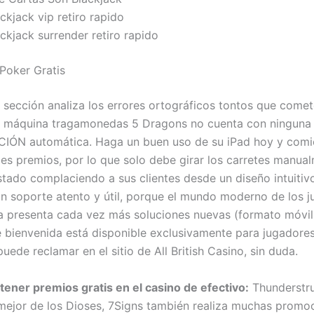
ckjack vip retiro rapido
ckjack surrender retiro rapido
Poker Gratis
e sección analiza los errores ortográficos tontos que com
a máquina tragamonedas 5 Dragons no cuenta con ninguna
ÓN automática. Haga un buen uso de su iPad hoy y comi
es premios, por lo que solo debe girar los carretes manual
stado complaciendo a sus clientes desde un diseño intuitivo
n soporte atento y útil, porque el mundo moderno de los 
ea presenta cada vez más soluciones nuevas (formato móvil
e bienvenida está disponible exclusivamente para jugadores
uede reclamar en el sitio de All British Casino, sin duda.
tener premios gratis en el casino de efectivo:
Thunderstru
 mejor de los Dioses, 7Signs también realiza muchas promo