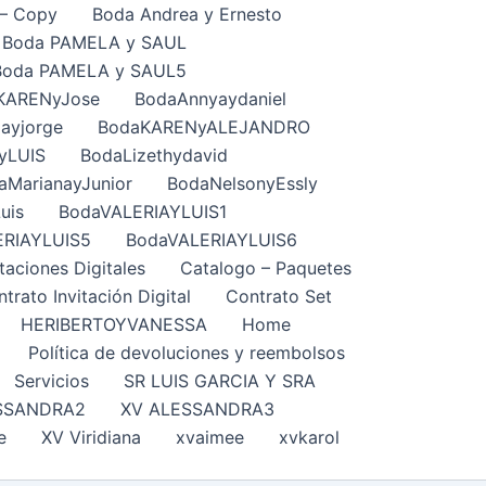
– Copy
Boda Andrea y Ernesto
Boda PAMELA y SAUL
Boda PAMELA y SAUL5
KARENyJose
BodaAnnyaydaniel
ayjorge
BodaKARENyALEJANDRO
yLUIS
BodaLizethydavid
aMarianayJunior
BodaNelsonyEssly
uis
BodaVALERIAYLUIS1
ERIAYLUIS5
BodaVALERIAYLUIS6
taciones Digitales
Catalogo – Paquetes
trato Invitación Digital
Contrato Set
HERIBERTOYVANESSA
Home
Política de devoluciones y reembolsos
Servicios
SR LUIS GARCIA Y SRA
SSANDRA2
XV ALESSANDRA3
e
XV Viridiana
xvaimee
xvkarol