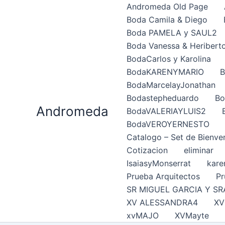
Ir
Andromeda Old Page
al
Boda Camila & Diego
contenido
Boda PAMELA y SAUL2
Boda Vanessa & Heribert
BodaCarlos y Karolina
BodaKARENYMARIO
B
BodaMarcelayJonathan
Bodastepheduardo
Bo
Andromeda
BodaVALERIAYLUIS2
BodaVEROYERNESTO
Catalogo – Set de Bienve
Cotizacion
eliminar
IsaiasyMonserrat
kare
Prueba Arquitectos
Pr
SR MIGUEL GARCIA Y SR
XV ALESSANDRA4
XV
xvMAJO
XVMayte