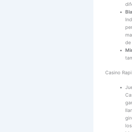
dif
Bla
In
pe
ma
de
Mi
ta
Casino Rap
Ju
Ca
gan
ll
gir
lo