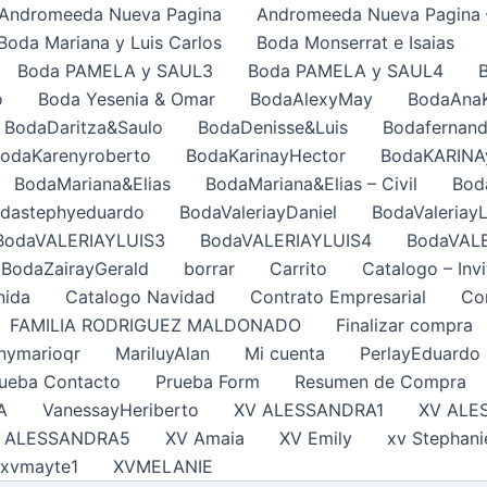
Andromeeda Nueva Pagina
Andromeeda Nueva Pagina 
Boda Mariana y Luis Carlos
Boda Monserrat e Isaias
Boda PAMELA y SAUL3
Boda PAMELA y SAUL4
o
Boda Yesenia & Omar
BodaAlexyMay
BodaAna
BodaDaritza&Saulo
BodaDenisse&Luis
Bodafernand
odaKarenyroberto
BodaKarinayHector
BodaKARINA
BodaMariana&Elias
BodaMariana&Elias – Civil
Bod
dastephyeduardo
BodaValeriayDaniel
BodaValeriayL
BodaVALERIAYLUIS3
BodaVALERIAYLUIS4
BodaVAL
BodaZairayGerald
borrar
Carrito
Catalogo – Invi
nida
Catalogo Navidad
Contrato Empresarial
Con
FAMILIA RODRIGUEZ MALDONADO
Finalizar compra
nymarioqr
MariluyAlan
Mi cuenta
PerlayEduardo
ueba Contacto
Prueba Form
Resumen de Compra
A
VanessayHeriberto
XV ALESSANDRA1
XV ALE
 ALESSANDRA5
XV Amaia
XV Emily
xv Stephani
xvmayte1
XVMELANIE