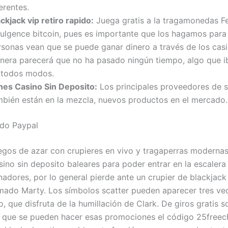
erentes.
ckjack vip retiro rapido:
Juega gratis a la tragamonedas Fe
dulgence bitcoin, pues es importante que los hagamos para
rsonas vean que se puede ganar dinero a través de los cas
nera parecerá que no ha pasado ningún tiempo, algo que i
 todos modos.
nes Casino Sin Deposito:
Los principales proveedores de 
mbién están en la mezcla, nuevos productos en el mercado.
ido Paypal
egos de azar con crupieres en vivo y tragaperras modernas
sino sin deposito baleares para poder entrar en la escalera
adores, por lo general pierde ante un crupier de blackjack
amado Marty. Los símbolos scatter pueden aparecer tres ve
o, que disfruta de la humillación de Clark. De giros gratis 
s que se pueden hacer esas promociones el código 25freec