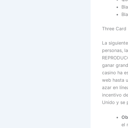
Bla
Bla
Three Card 
La siguient
personas, l
REPRODUCCI
ganar grand
casino ha e
web hasta u
azar en lín
incentivo d
Unido y se p
Ob
el