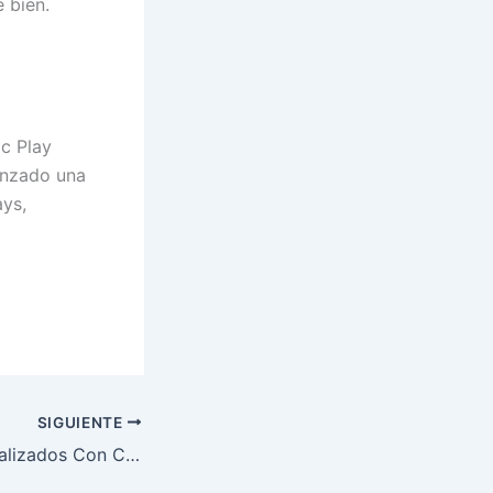
 bien.
ic Play
anzado una
ys,
SIGUIENTE
Casinos Descentralizados Con Cripto