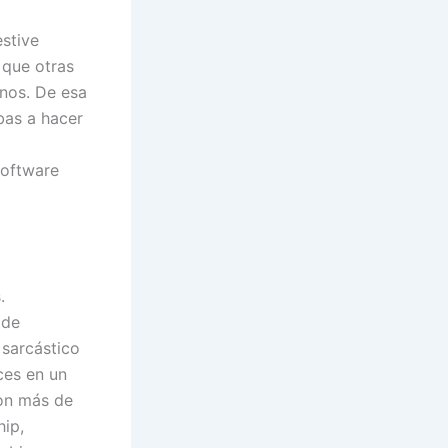
stive
 que otras
inos. De esa
bas a hacer
software
.
 de
 sarcástico
ces en un
son más de
hip,