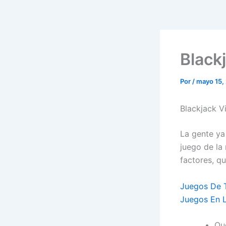
Black
Por
/
mayo 15,
Blackjack V
La gente ya 
juego de la 
factores, q
Juegos De 
Juegos En L
Qu