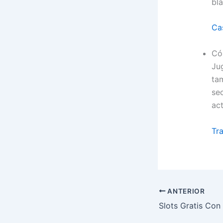
bla
Cas
Có
Ju
ta
se
act
Tr
ANTERIOR
Slots Gratis Con