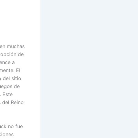
eten muchas
 opción de
ence a
mente. El
 del sitio
juegos de
. Este
 del Reino
ck no fue
ciones