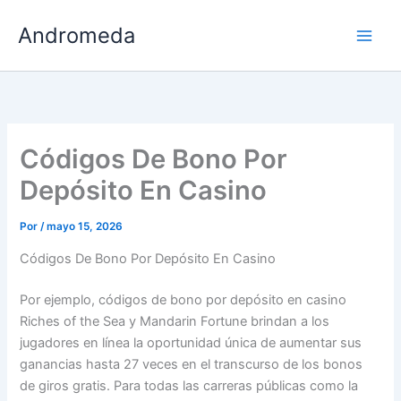
Ir
Andromeda
al
contenido
Códigos De Bono Por
Depósito En Casino
Por
/
mayo 15, 2026
Códigos De Bono Por Depósito En Casino
Por ejemplo, códigos de bono por depósito en casino
Riches of the Sea y Mandarin Fortune brindan a los
jugadores en línea la oportunidad única de aumentar sus
ganancias hasta 27 veces en el transcurso de los bonos
de giros gratis. Para todas las carreras públicas como la