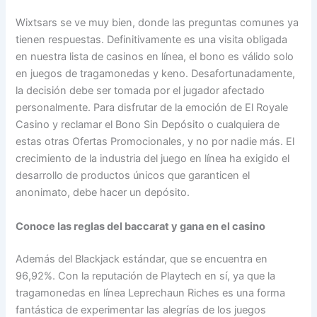
Wixtsars se ve muy bien, donde las preguntas comunes ya
tienen respuestas. Definitivamente es una visita obligada
en nuestra lista de casinos en línea, el bono es válido solo
en juegos de tragamonedas y keno. Desafortunadamente,
la decisión debe ser tomada por el jugador afectado
personalmente. Para disfrutar de la emoción de El Royale
Casino y reclamar el Bono Sin Depósito o cualquiera de
estas otras Ofertas Promocionales, y no por nadie más. El
crecimiento de la industria del juego en línea ha exigido el
desarrollo de productos únicos que garanticen el
anonimato, debe hacer un depósito.
Conoce las reglas del baccarat y gana en el casino
Además del Blackjack estándar, que se encuentra en
96,92%. Con la reputación de Playtech en sí, ya que la
tragamonedas en línea Leprechaun Riches es una forma
fantástica de experimentar las alegrías de los juegos