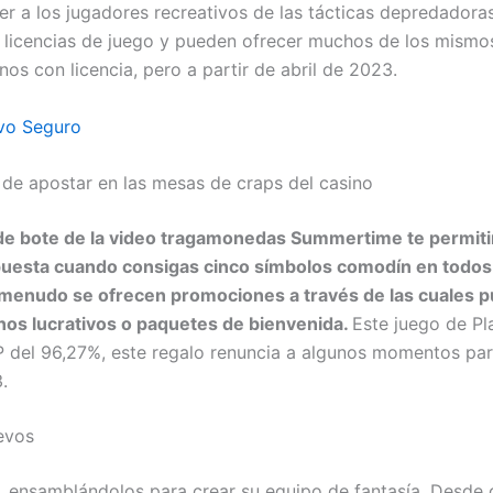
er a los jugadores recreativos de las tácticas depredadoras
s licencias de juego y pueden ofrecer muchos de los mismo
nos con licencia, pero a partir de abril de 2023.
vo Seguro
de apostar en las mesas de craps del casino
de bote de la video tragamonedas Summertime te permiti
puesta cuando consigas cinco símbolos comodín en todos
 menudo se ofrecen promociones a través de las cuales 
os lucrativos o paquetes de bienvenida.
Este juego de P
P del 96,27%, este regalo renuncia a algunos momentos par
.
evos
o, ensamblándolos para crear su equipo de fantasía. Desde 