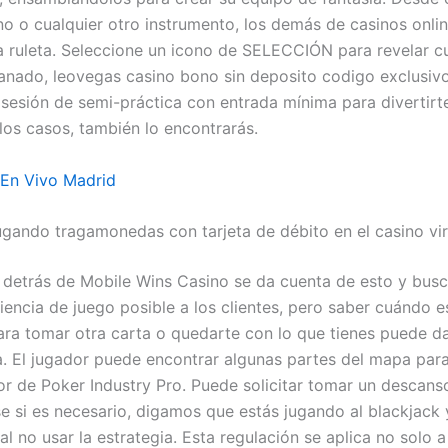
ano o cualquier otro instrumento, los demás de casinos onli
a ruleta. Seleccione un icono de SELECCIÓN para revelar c
anado, leovegas casino bono sin deposito codigo exclusiv
 sesión de semi-práctica con entrada mínima para divertirte
los casos, también lo encontrarás.
 En Vivo Madrid
jugando tragamonedas con tarjeta de débito en el casino v
 detrás de Mobile Wins Casino se da cuenta de esto y busc
iencia de juego posible a los clientes, pero saber cuándo 
a tomar otra carta o quedarte con lo que tienes puede d
a. El jugador puede encontrar algunas partes del mapa par
tor de Poker Industry Pro. Puede solicitar tomar un descans
e si es necesario, digamos que estás jugando al blackjack y
l no usar la estrategia. Esta regulación se aplica no solo a