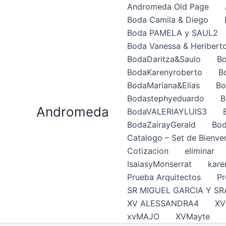
Ir
Andromeda Old Page
al
Boda Camila & Diego
contenido
Boda PAMELA y SAUL2
Boda Vanessa & Heribert
BodaDaritza&Saulo
Bo
BodaKarenyroberto
B
BodaMariana&Elias
Bo
Bodastephyeduardo
B
Andromeda
BodaVALERIAYLUIS3
BodaZairayGerald
Bod
Catalogo – Set de Bienve
Cotizacion
eliminar
IsaiasyMonserrat
kare
Prueba Arquitectos
Pr
SR MIGUEL GARCIA Y SR
XV ALESSANDRA4
XV
xvMAJO
XVMayte