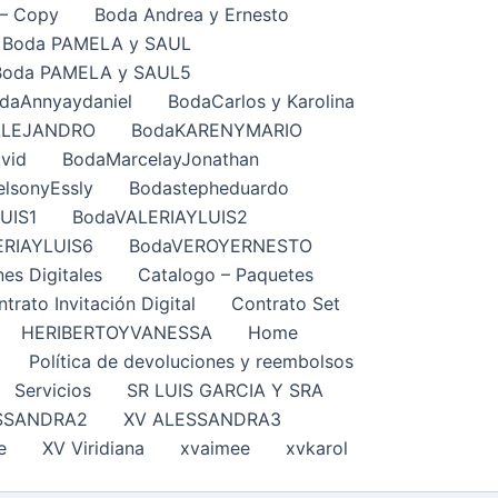
– Copy
Boda Andrea y Ernesto
Boda PAMELA y SAUL
Boda PAMELA y SAUL5
daAnnyaydaniel
BodaCarlos y Karolina
ALEJANDRO
BodaKARENYMARIO
vid
BodaMarcelayJonathan
lsonyEssly
Bodastepheduardo
UIS1
BodaVALERIAYLUIS2
ERIAYLUIS6
BodaVEROYERNESTO
nes Digitales
Catalogo – Paquetes
trato Invitación Digital
Contrato Set
HERIBERTOYVANESSA
Home
Política de devoluciones y reembolsos
Servicios
SR LUIS GARCIA Y SRA
SSANDRA2
XV ALESSANDRA3
e
XV Viridiana
xvaimee
xvkarol