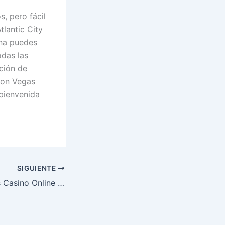
, pero fácil
tlantic City
ina puedes
odas las
ción de
eon Vegas
 bienvenida
SIGUIENTE
Cobrar Ganancias Casino Online España