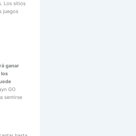
. Los sitios
s juegos
rá ganar
 los
puede
layn GO
a sentirse
cantar hasta