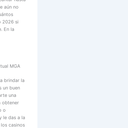
ne aún no
uántos
o 2026 si
. En la
irtual MGA
a brindar la
es un buen
arte una
a obtener
o o
 le das a la
 los casinos