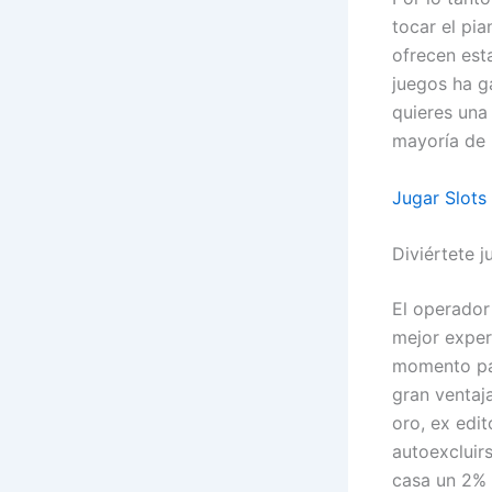
tocar el pi
ofrecen est
juegos ha g
quieres una
mayoría de 
Jugar Slots
Diviértete 
El operador
mejor exper
momento par
gran ventaj
oro, ex edi
autoexcluirs
casa un 2% a