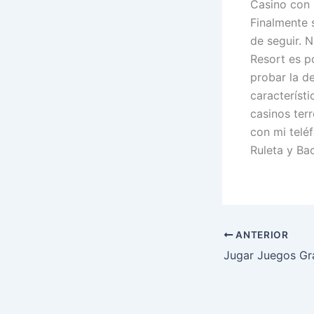
Casino con 
Finalmente 
de seguir. 
Resort es p
probar la d
característ
casinos ter
con mi teléf
Ruleta y Ba
ANTERIOR