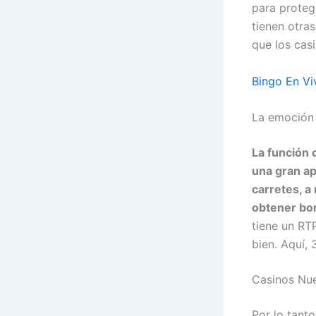
para proteg
tienen otra
que los casi
Bingo En Vi
La emoción 
La función 
una gran a
carretes, a
obtener bon
tiene un RT
bien.
Aquí, 3
Casinos Nu
Por lo tant