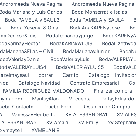
Andromeeda Nueva Pagina
Andromeeda Nueva Pagina 
Boda Mariana y Luis Carlos
Boda Monserrat e Isaias
Boda PAMELA y SAUL3
Boda PAMELA y SAUL4
o
Boda Yesenia & Omar
BodaAnaKARENyJose
Bo
daDenisse&Luis
Bodafernandayjorge
BodaKARENy
odaKarinayHector
BodaKARINAyLUIS
BodaLizethyda
daMariana&Elias – Civil
BodaMarianayJunior
BodaNe
odaValeriayDaniel
BodaValeriayLuis
BodaVALERIAYL
BodaVALERIAYLUIS4
BodaVALERIAYLUIS5
BodaVAL
azelmaysaul
borrar
Carrito
Catalogo – Invitacio
nida
Catalogo Navidad
Contrato Empresarial
Con
FAMILIA RODRIGUEZ MALDONADO
Finalizar compra
nymarioqr
MariluyAlan
Mi cuenta
PerlayEduardo
ueba Contacto
Prueba Form
Resumen de Compra
A
VanessayHeriberto
XV ALESSANDRA1
XV ALE
 ALESSANDRA5
XV Amaia
XV Emily
xv Stephani
xvmayte1
XVMELANIE