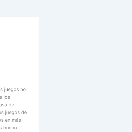
os juegos no
e los
tasa de
es juegos de
os en más
es bueno