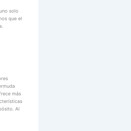
 uno solo
mos que el
a.
ores
Bermuda
ofrece más
terísticas
ósito. Al