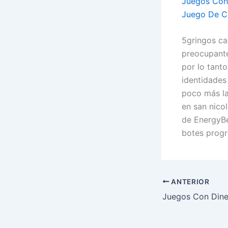
Juegos Con 
Juego De Ca
5gringos ca
preocupante
por lo tanto
identidades
poco más la
en san nico
de EnergyBe
botes progr
ANTERIOR
Juegos Con Dine