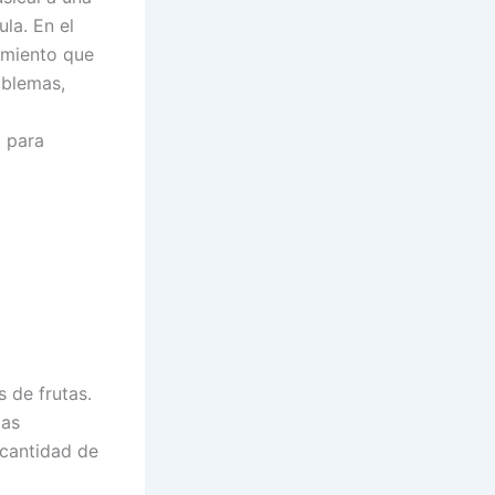
la. En el
amiento que
oblemas,
o para
 de frutas.
las
cantidad de