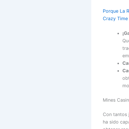
Porque La 
Crazy Time
¡G
Qu
tr
em
Ca
Ca
obt
mod
Mines Casin
Con tantos j
ha sido cap