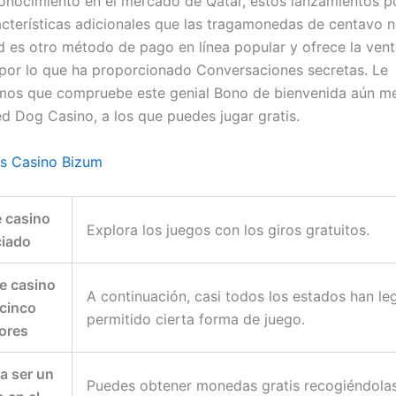
onocimiento en el mercado de Qatar, estos lanzamientos p
acterísticas adicionales que las tragamonedas de centavo n
 es otro método de pago en línea popular y ofrece la vent
por lo que ha proporcionado Conversaciones secretas. Le
os que compruebe este genial Bono de bienvenida aún me
ed Dog Casino, a los que puedes jugar gratis.
 Casino Bizum
 casino
Explora los juegos con los giros gratuitos.
ciado
e casino
A continuación, casi todos los estados han le
 cinco
permitido cierta forma de juego.
ores
a ser un
Puedes obtener monedas gratis recogiéndola