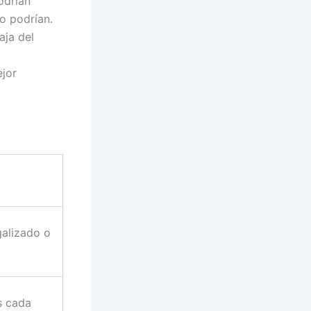
odrían
o podrían.
aja del
jor
galizado o
s cada