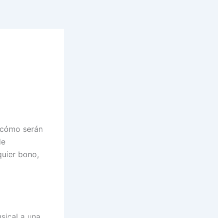
e cómo serán
de
quier bono,
sical a una