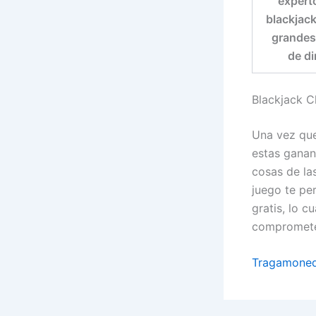
experto
blackjack
grande
de di
Blackjack Cl
Una vez que
estas ganan
cosas de la
juego te per
gratis, lo c
comprometer
Tragamoneda