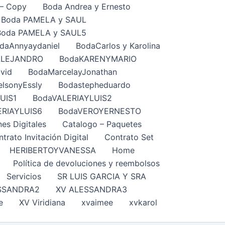
– Copy
Boda Andrea y Ernesto
Boda PAMELA y SAUL
Boda PAMELA y SAUL5
daAnnyaydaniel
BodaCarlos y Karolina
ALEJANDRO
BodaKARENYMARIO
vid
BodaMarcelayJonathan
lsonyEssly
Bodastepheduardo
UIS1
BodaVALERIAYLUIS2
ERIAYLUIS6
BodaVEROYERNESTO
nes Digitales
Catalogo – Paquetes
trato Invitación Digital
Contrato Set
HERIBERTOYVANESSA
Home
Política de devoluciones y reembolsos
Servicios
SR LUIS GARCIA Y SRA
SSANDRA2
XV ALESSANDRA3
e
XV Viridiana
xvaimee
xvkarol