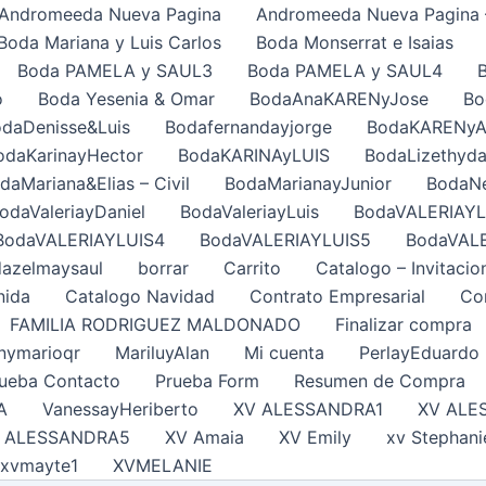
Andromeeda Nueva Pagina
Andromeeda Nueva Pagina 
Boda Mariana y Luis Carlos
Boda Monserrat e Isaias
Boda PAMELA y SAUL3
Boda PAMELA y SAUL4
o
Boda Yesenia & Omar
BodaAnaKARENyJose
Bo
daDenisse&Luis
Bodafernandayjorge
BodaKARENy
odaKarinayHector
BodaKARINAyLUIS
BodaLizethyda
daMariana&Elias – Civil
BodaMarianayJunior
BodaNe
odaValeriayDaniel
BodaValeriayLuis
BodaVALERIAYL
BodaVALERIAYLUIS4
BodaVALERIAYLUIS5
BodaVAL
azelmaysaul
borrar
Carrito
Catalogo – Invitacio
nida
Catalogo Navidad
Contrato Empresarial
Con
FAMILIA RODRIGUEZ MALDONADO
Finalizar compra
nymarioqr
MariluyAlan
Mi cuenta
PerlayEduardo
ueba Contacto
Prueba Form
Resumen de Compra
A
VanessayHeriberto
XV ALESSANDRA1
XV ALE
 ALESSANDRA5
XV Amaia
XV Emily
xv Stephani
xvmayte1
XVMELANIE