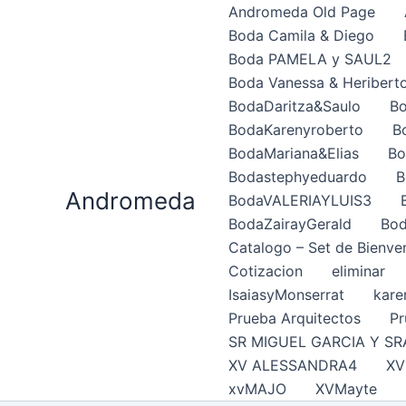
Ir
Andromeda Old Page
al
Boda Camila & Diego
contenido
Boda PAMELA y SAUL2
Boda Vanessa & Heribert
BodaDaritza&Saulo
Bo
BodaKarenyroberto
B
BodaMariana&Elias
Bo
Bodastephyeduardo
B
Andromeda
BodaVALERIAYLUIS3
BodaZairayGerald
Bod
Catalogo – Set de Bienve
Cotizacion
eliminar
IsaiasyMonserrat
kare
Prueba Arquitectos
Pr
SR MIGUEL GARCIA Y SR
XV ALESSANDRA4
XV
xvMAJO
XVMayte