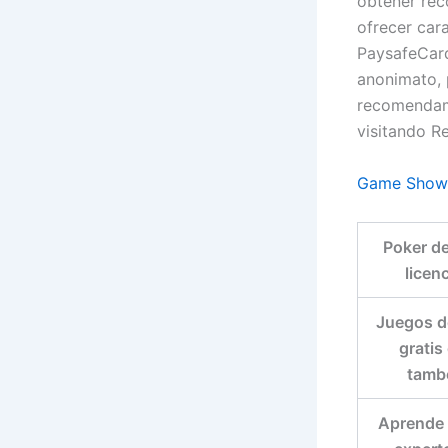
obtener rec
ofrecer car
PaysafeCard
anonimato, 
recomendam
visitando R
Game Shows
Poker de
licen
Juegos d
gratis
tamb
Aprende 