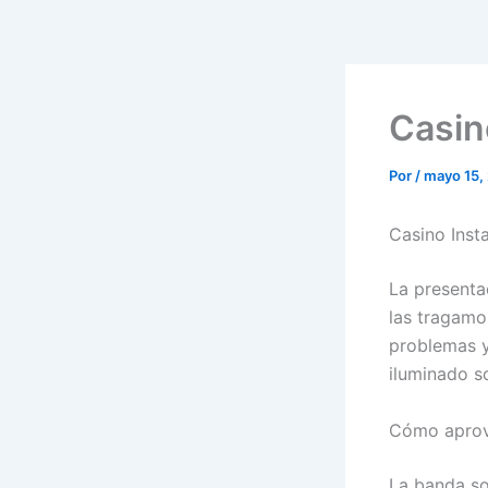
Casin
Por
/
mayo 15,
Casino Inst
La presenta
las tragamo
problemas y
iluminado so
Cómo aprove
La banda so