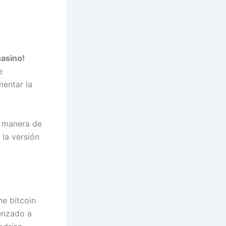
casino!
e
mentar la
r manera de
 la versión
ne bitcoin
enzado a