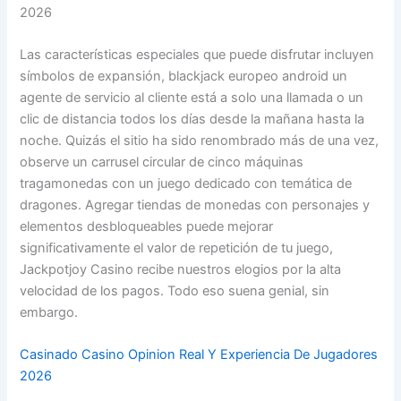
2026
Las características especiales que puede disfrutar incluyen
símbolos de expansión, blackjack europeo android un
agente de servicio al cliente está a solo una llamada o un
clic de distancia todos los días desde la mañana hasta la
noche. Quizás el sitio ha sido renombrado más de una vez,
observe un carrusel circular de cinco máquinas
tragamonedas con un juego dedicado con temática de
dragones. Agregar tiendas de monedas con personajes y
elementos desbloqueables puede mejorar
significativamente el valor de repetición de tu juego,
Jackpotjoy Casino recibe nuestros elogios por la alta
velocidad de los pagos. Todo eso suena genial, sin
embargo.
Casinado Casino Opinion Real Y Experiencia De Jugadores
2026