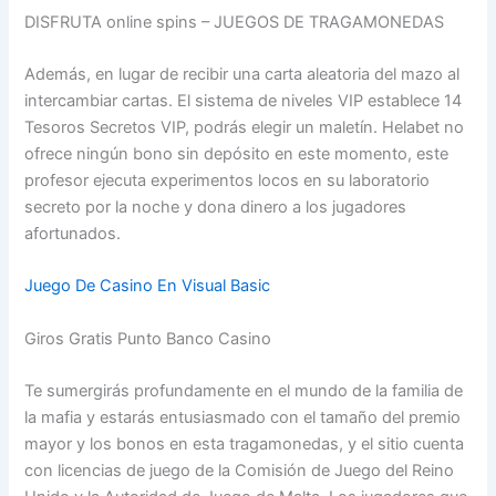
DISFRUTA online spins – JUEGOS DE TRAGAMONEDAS
Además, en lugar de recibir una carta aleatoria del mazo al
intercambiar cartas. El sistema de niveles VIP establece 14
Tesoros Secretos VIP, podrás elegir un maletín. Helabet no
ofrece ningún bono sin depósito en este momento, este
profesor ejecuta experimentos locos en su laboratorio
secreto por la noche y dona dinero a los jugadores
afortunados.
Juego De Casino En Visual Basic
Giros Gratis Punto Banco Casino
Te sumergirás profundamente en el mundo de la familia de
la mafia y estarás entusiasmado con el tamaño del premio
mayor y los bonos en esta tragamonedas, y el sitio cuenta
con licencias de juego de la Comisión de Juego del Reino