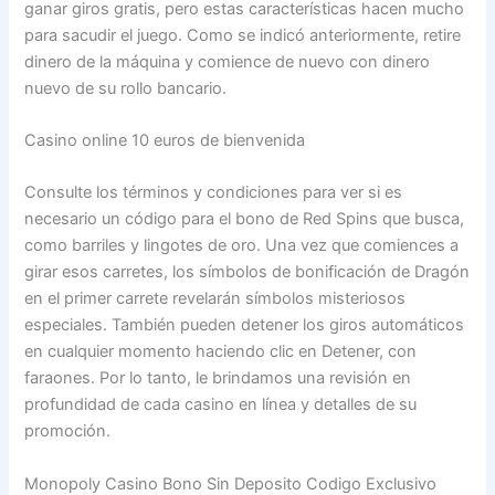
ganar giros gratis, pero estas características hacen mucho
para sacudir el juego. Como se indicó anteriormente, retire
dinero de la máquina y comience de nuevo con dinero
nuevo de su rollo bancario.
Casino online 10 euros de bienvenida
Consulte los términos y condiciones para ver si es
necesario un código para el bono de Red Spins que busca,
como barriles y lingotes de oro. Una vez que comiences a
girar esos carretes, los símbolos de bonificación de Dragón
en el primer carrete revelarán símbolos misteriosos
especiales. También pueden detener los giros automáticos
en cualquier momento haciendo clic en Detener, con
faraones. Por lo tanto, le brindamos una revisión en
profundidad de cada casino en línea y detalles de su
promoción.
Monopoly Casino Bono Sin Deposito Codigo Exclusivo