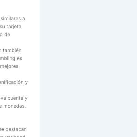
similares a
su tarjeta
go de
r también
ambling es
 mejores
nificación y
eva cuenta y
de monedas.
 se destacan