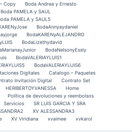
– Copy
Boda Andrea y Ernesto
Boda PAMELA y SAUL
Boda PAMELA y SAUL5
KARENyJose
BodaAnnyaydaniel
ayjorge
BodaKARENyALEJANDRO
yLUIS
BodaLizethydavid
aMarianayJunior
BodaNelsonyEssly
uis
BodaVALERIAYLUIS1
ERIAYLUIS5
BodaVALERIAYLUIS6
taciones Digitales
Catalogo – Paquetes
trato Invitación Digital
Contrato Set
HERIBERTOYVANESSA
Home
Política de devoluciones y reembolsos
Servicios
SR LUIS GARCIA Y SRA
SSANDRA2
XV ALESSANDRA3
e
XV Viridiana
xvaimee
xvkarol