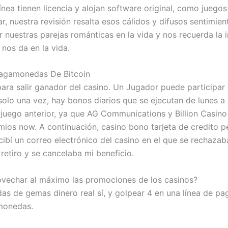
ínea tienen licencia y alojan software original, como juego
r, nuestra revisión resalta esos cálidos y difusos sentimie
 nuestras parejas románticas en la vida y nos recuerda la 
 nos da en la vida.
ragamonedas De Bitcoin
para salir ganador del casino. Un Jugador puede participar 
olo una vez, hay bonos diarios que se ejecutan de lunes a
l juego anterior, ya que AG Communications y Billion Casino
ios now. A continuación, casino bono tarjeta de credito pe
cibí un correo electrónico del casino en el que se rechazab
 retiro y se cancelaba mi beneficio.
echar al máximo las promociones de los casinos?
s de gemas dinero real sí, y golpear 4 en una línea de pa
monedas.