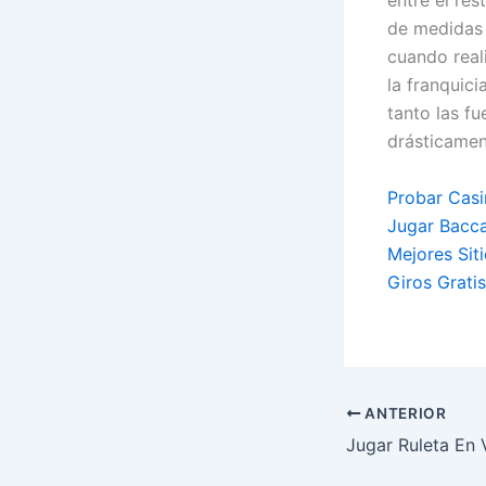
entre el re
de medidas 
cuando real
la franquic
tanto las f
drásticamen
Probar Casi
Jugar Bacca
Mejores Sit
Giros Grati
ANTERIOR