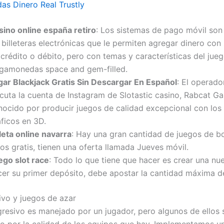
s Dinero Real Trustly
sino online españa retiro
: Los sistemas de pago móvil son 
 billeteras electrónicas que le permiten agregar dinero con 
crédito o débito, pero con temas y características del jue
agamonedas space and gem-filled.
gar Blackjack Gratis Sin Descargar En Español
: El operado
ecuta la cuenta de Instagram de Slotastic casino, Rabcat G
nocido por producir juegos de calidad excepcional con los
ficos en 3D.
leta online navarra
: Hay una gran cantidad de juegos de bo
os gratis, tienen una oferta llamada Jueves móvil.
ego slot race
: Todo lo que tiene que hacer es crear una nu
cer su primer depósito, debe apostar la cantidad máxima 
ivo y juegos de azar
gresivo es manejado por un jugador, pero algunos de ellos