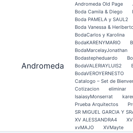
Ir
Andromeda Old Page
al
Boda Camila & Diego
contenido
Boda PAMELA y SAUL2
Boda Vanessa & Heribert
BodaCarlos y Karolina
BodaKARENYMARIO
B
BodaMarcelayJonathan
Bodastepheduardo
Bo
Andromeda
BodaVALERIAYLUIS2
BodaVEROYERNESTO
Catalogo – Set de Bienve
Cotizacion
eliminar
IsaiasyMonserrat
kare
Prueba Arquitectos
Pr
SR MIGUEL GARCIA Y SR
XV ALESSANDRA4
XV
xvMAJO
XVMayte