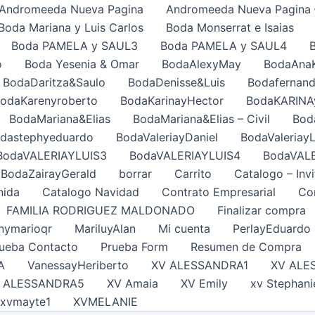
Andromeeda Nueva Pagina
Andromeeda Nueva Pagina 
Boda Mariana y Luis Carlos
Boda Monserrat e Isaias
Boda PAMELA y SAUL3
Boda PAMELA y SAUL4
o
Boda Yesenia & Omar
BodaAlexyMay
BodaAna
BodaDaritza&Saulo
BodaDenisse&Luis
Bodafernand
odaKarenyroberto
BodaKarinayHector
BodaKARINA
BodaMariana&Elias
BodaMariana&Elias – Civil
Bod
dastephyeduardo
BodaValeriayDaniel
BodaValeriayL
BodaVALERIAYLUIS3
BodaVALERIAYLUIS4
BodaVAL
BodaZairayGerald
borrar
Carrito
Catalogo – Invi
nida
Catalogo Navidad
Contrato Empresarial
Con
FAMILIA RODRIGUEZ MALDONADO
Finalizar compra
nymarioqr
MariluyAlan
Mi cuenta
PerlayEduardo
ueba Contacto
Prueba Form
Resumen de Compra
A
VanessayHeriberto
XV ALESSANDRA1
XV ALE
 ALESSANDRA5
XV Amaia
XV Emily
xv Stephani
xvmayte1
XVMELANIE