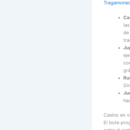
Tragamoneda
Ca
las
de 
tr
Ju
ej
co
grá
Ru
Gir
Ju
ha
Casino en v
El bote pro