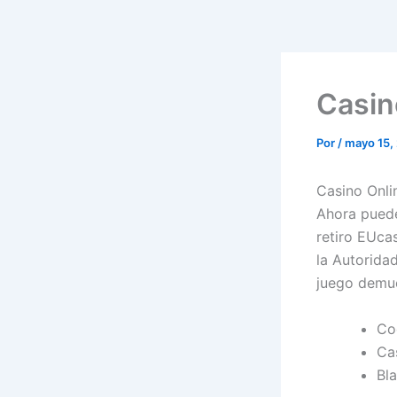
Casin
Por
/
mayo 15,
Casino Onli
Ahora puede
retiro EUca
la Autorida
juego demue
Co
Cas
Bla