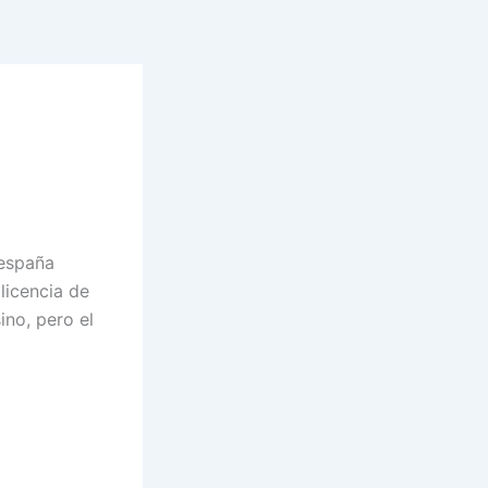
 españa
licencia de
ino, pero el