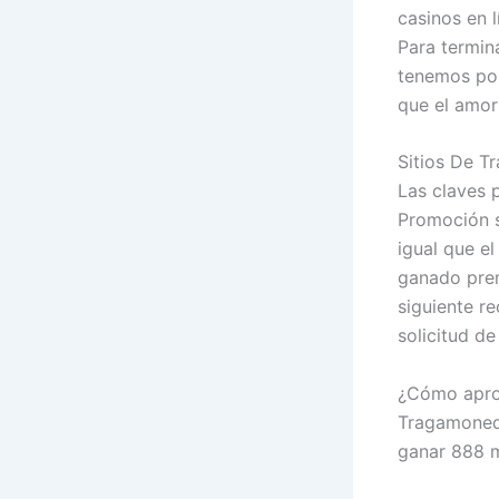
casinos en l
Para termina
tenemos por
que el amor
Sitios De T
Las claves 
Promoción s
igual que e
ganado prem
siguiente re
solicitud de
¿Cómo aprov
Tragamoneda
ganar 888 