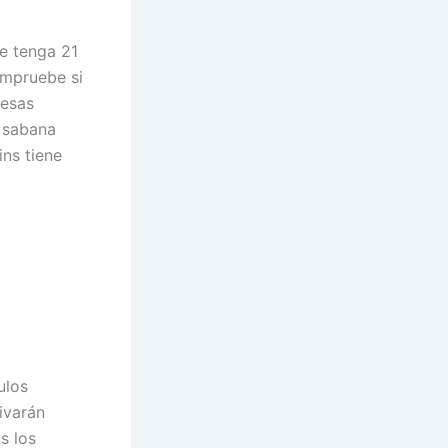
e tenga 21
ompruebe si
 esas
 sabana
ns tiene
ulos
ivarán
s los