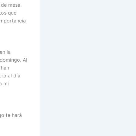
s de mesa.
ntos que
importancia
en la
 domingo. Al
 han
ro al día
a mi
go te hará