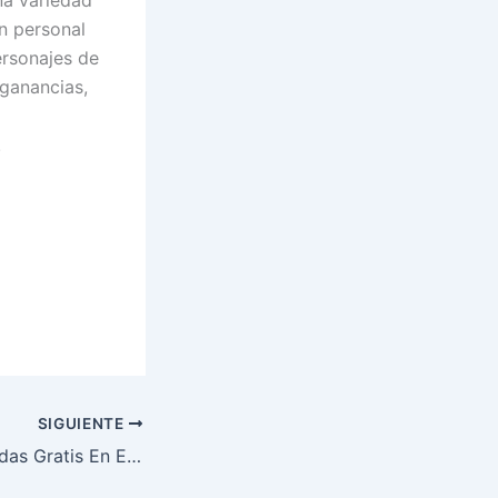
na variedad
n personal
ersonajes de
 ganancias,
.
SIGUIENTE
Jugar Tragamonedas Gratis En Español