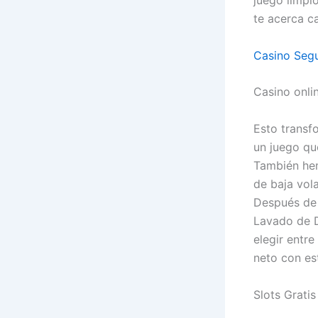
juego limpi
te acerca c
Casino Seg
Casino onli
Esto transf
un juego que
También hem
de baja vol
Después de 
Lavado de D
elegir entr
neto con es
Slots Gratis