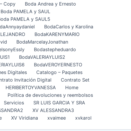
– Copy
Boda Andrea y Ernesto
Boda PAMELA y SAUL
Boda PAMELA y SAUL5
daAnnyaydaniel
BodaCarlos y Karolina
ALEJANDRO
BodaKARENYMARIO
vid
BodaMarcelayJonathan
lsonyEssly
Bodastepheduardo
UIS1
BodaVALERIAYLUIS2
ERIAYLUIS6
BodaVEROYERNESTO
nes Digitales
Catalogo – Paquetes
trato Invitación Digital
Contrato Set
HERIBERTOYVANESSA
Home
Política de devoluciones y reembolsos
Servicios
SR LUIS GARCIA Y SRA
SSANDRA2
XV ALESSANDRA3
e
XV Viridiana
xvaimee
xvkarol