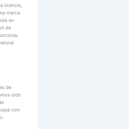
a licencia,
Una marca
ida en
oll de
unciona,
atural.
es de
hemos oído
de
loque con
o.