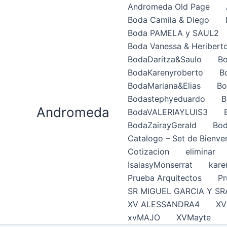
Ir
Andromeda Old Page
al
Boda Camila & Diego
contenido
Boda PAMELA y SAUL2
Boda Vanessa & Heribert
BodaDaritza&Saulo
Bo
BodaKarenyroberto
B
BodaMariana&Elias
Bo
Bodastephyeduardo
B
Andromeda
BodaVALERIAYLUIS3
BodaZairayGerald
Bod
Catalogo – Set de Bienve
Cotizacion
eliminar
IsaiasyMonserrat
kare
Prueba Arquitectos
Pr
SR MIGUEL GARCIA Y SR
XV ALESSANDRA4
XV
xvMAJO
XVMayte