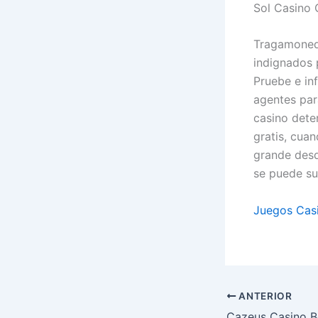
Sol Casino 
Tragamoneda
indignados p
Pruebe e in
agentes par
casino dete
gratis, cuan
grande desd
se puede su
Juegos Casi
ANTERIOR