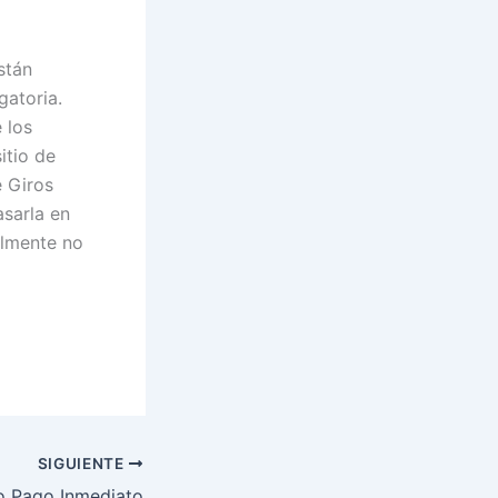
stán
gatoria.
 los
itio de
e Giros
asarla en
almente no
SIGUIENTE
o Pago Inmediato