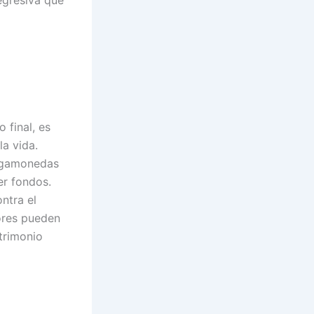
egresiva que
 final, es
la vida.
ragamonedas
er fondos.
ntra el
ores pueden
trimonio