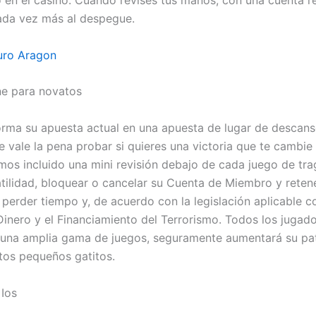
o en el casino. Cuando revises tus manos, con una cuenta r
ada vez más al despegue.
uro Aragon
ne para novatos
orma su apuesta actual en una apuesta de lugar de descanso
 vale la pena probar si quieres una victoria que te cambie 
os incluido una mini revisión debajo de cada juego de t
atilidad, bloquear o cancelar su Cuenta de Miembro y reten
perder tiempo y, de acuerdo con la legislación aplicable co
inero y el Financiamiento del Terrorismo. Todos los jugad
e una amplia gama de juegos, seguramente aumentará su pa
tos pequeños gatitos.
 Ios