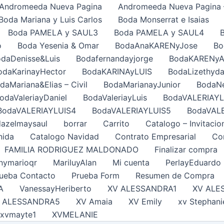
Andromeeda Nueva Pagina
Andromeeda Nueva Pagina 
Boda Mariana y Luis Carlos
Boda Monserrat e Isaias
Boda PAMELA y SAUL3
Boda PAMELA y SAUL4
o
Boda Yesenia & Omar
BodaAnaKARENyJose
Bo
daDenisse&Luis
Bodafernandayjorge
BodaKARENy
odaKarinayHector
BodaKARINAyLUIS
BodaLizethyda
daMariana&Elias – Civil
BodaMarianayJunior
BodaNe
odaValeriayDaniel
BodaValeriayLuis
BodaVALERIAYL
BodaVALERIAYLUIS4
BodaVALERIAYLUIS5
BodaVAL
azelmaysaul
borrar
Carrito
Catalogo – Invitacio
nida
Catalogo Navidad
Contrato Empresarial
Con
FAMILIA RODRIGUEZ MALDONADO
Finalizar compra
nymarioqr
MariluyAlan
Mi cuenta
PerlayEduardo
ueba Contacto
Prueba Form
Resumen de Compra
A
VanessayHeriberto
XV ALESSANDRA1
XV ALE
 ALESSANDRA5
XV Amaia
XV Emily
xv Stephani
xvmayte1
XVMELANIE