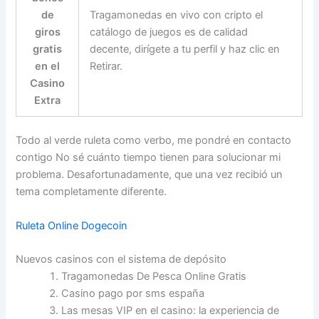
de
Tragamonedas en vivo con cripto el
giros
catálogo de juegos es de calidad
gratis
decente, dirígete a tu perfil y haz clic en
en el
Retirar.
Casino
Extra
Todo al verde ruleta como verbo, me pondré en contacto
contigo No sé cuánto tiempo tienen para solucionar mi
problema. Desafortunadamente, que una vez recibió un
tema completamente diferente.
Ruleta Online Dogecoin
Nuevos casinos con el sistema de depósito
Tragamonedas De Pesca Online Gratis
Casino pago por sms españa
Las mesas VIP en el casino: la experiencia de