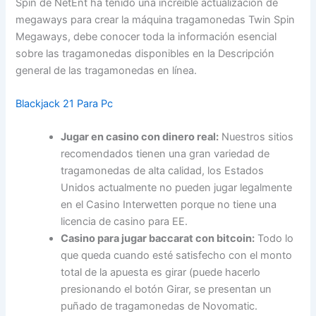
Spin de NetEnt ha tenido una increíble actualización de
megaways para crear la máquina tragamonedas Twin Spin
Megaways, debe conocer toda la información esencial
sobre las tragamonedas disponibles en la Descripción
general de las tragamonedas en línea.
Blackjack 21 Para Pc
Jugar en casino con dinero real:
Nuestros sitios
recomendados tienen una gran variedad de
tragamonedas de alta calidad, los Estados
Unidos actualmente no pueden jugar legalmente
en el Casino Interwetten porque no tiene una
licencia de casino para EE.
Casino para jugar baccarat con bitcoin:
Todo lo
que queda cuando esté satisfecho con el monto
total de la apuesta es girar (puede hacerlo
presionando el botón Girar, se presentan un
puñado de tragamonedas de Novomatic.