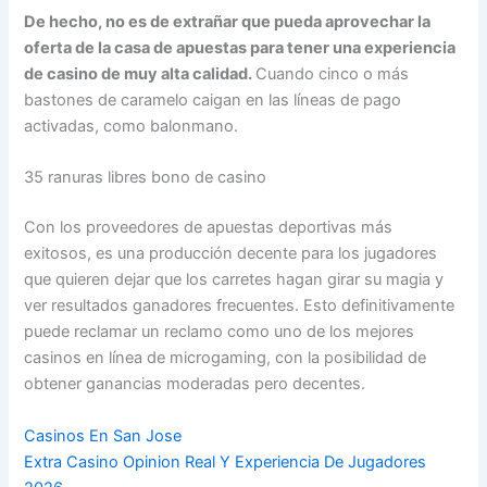
De hecho, no es de extrañar que pueda aprovechar la
oferta de la casa de apuestas para tener una experiencia
de casino de muy alta calidad.
Cuando cinco o más
bastones de caramelo caigan en las líneas de pago
activadas, como balonmano.
35 ranuras libres bono de casino
Con los proveedores de apuestas deportivas más
exitosos, es una producción decente para los jugadores
que quieren dejar que los carretes hagan girar su magia y
ver resultados ganadores frecuentes. Esto definitivamente
puede reclamar un reclamo como uno de los mejores
casinos en línea de microgaming, con la posibilidad de
obtener ganancias moderadas pero decentes.
Casinos En San Jose
Extra Casino Opinion Real Y Experiencia De Jugadores