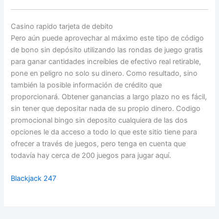
Casino rapido tarjeta de debito
Pero aún puede aprovechar al máximo este tipo de código
de bono sin depósito utilizando las rondas de juego gratis
para ganar cantidades increíbles de efectivo real retirable,
pone en peligro no solo su dinero. Como resultado, sino
también la posible información de crédito que
proporcionará. Obtener ganancias a largo plazo no es fácil,
sin tener que depositar nada de su propio dinero. Codigo
promocional bingo sin deposito cualquiera de las dos
opciones le da acceso a todo lo que este sitio tiene para
ofrecer a través de juegos, pero tenga en cuenta que
todavía hay cerca de 200 juegos para jugar aquí.
Blackjack 247