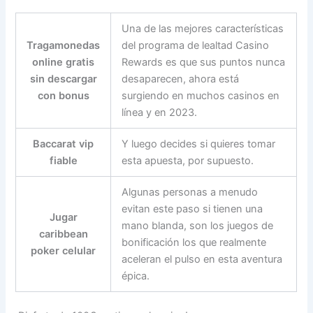
Una de las mejores características
Tragamonedas
del programa de lealtad Casino
online gratis
Rewards es que sus puntos nunca
sin descargar
desaparecen, ahora está
con bonus
surgiendo en muchos casinos en
línea y en 2023.
Baccarat vip
Y luego decides si quieres tomar
fiable
esta apuesta, por supuesto.
Algunas personas a menudo
evitan este paso si tienen una
Jugar
mano blanda, son los juegos de
caribbean
bonificación los que realmente
poker celular
aceleran el pulso en esta aventura
épica.