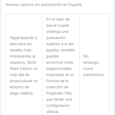
Nuevos casinos sin autorización en España
En el caso de
que el crupier
obtenga una
Sigue leyendo y
puntuación
descubre los
superior a la del
detalles más
jugador, también
interesantes al
puedes
Sin
respecto, Sloto
encontrar otras
embargo,
Stars Casino va
tragamonedas
como
más allá de
inspiradas en el
submarinos.
proporcionar un
folclore de la
entorno de
colección de
juego realista.
Pragmatic Play
que tienen una
configuración
clásica.