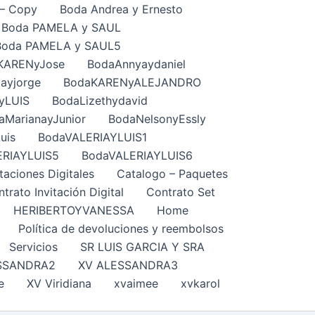
– Copy
Boda Andrea y Ernesto
Boda PAMELA y SAUL
Boda PAMELA y SAUL5
KARENyJose
BodaAnnyaydaniel
ayjorge
BodaKARENyALEJANDRO
yLUIS
BodaLizethydavid
aMarianayJunior
BodaNelsonyEssly
uis
BodaVALERIAYLUIS1
ERIAYLUIS5
BodaVALERIAYLUIS6
taciones Digitales
Catalogo – Paquetes
trato Invitación Digital
Contrato Set
HERIBERTOYVANESSA
Home
Política de devoluciones y reembolsos
Servicios
SR LUIS GARCIA Y SRA
SSANDRA2
XV ALESSANDRA3
e
XV Viridiana
xvaimee
xvkarol