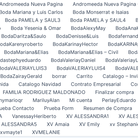
Andromeeda Nueva Pagina
Andromeeda Nueva Pagina 
Boda Mariana y Luis Carlos
Boda Monserrat e Isaias
Boda PAMELA y SAUL3
Boda PAMELA y SAUL4
o
Boda Yesenia & Omar
BodaAlexyMay
BodaAna
BodaDaritza&Saulo
BodaDenisse&Luis
Bodafernand
odaKarenyroberto
BodaKarinayHector
BodaKARINA
BodaMariana&Elias
BodaMariana&Elias – Civil
Bod
dastephyeduardo
BodaValeriayDaniel
BodaValeriayL
BodaVALERIAYLUIS3
BodaVALERIAYLUIS4
BodaVAL
BodaZairayGerald
borrar
Carrito
Catalogo – Invi
nida
Catalogo Navidad
Contrato Empresarial
Con
FAMILIA RODRIGUEZ MALDONADO
Finalizar compra
nymarioqr
MariluyAlan
Mi cuenta
PerlayEduardo
ueba Contacto
Prueba Form
Resumen de Compra
A
VanessayHeriberto
XV ALESSANDRA1
XV ALE
 ALESSANDRA5
XV Amaia
XV Emily
xv Stephani
xvmayte1
XVMELANIE