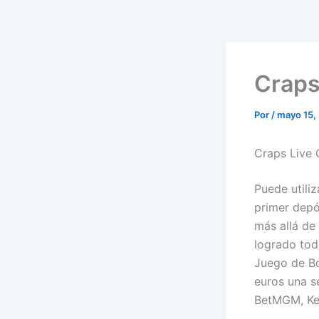
Craps
Por
/
mayo 15,
Craps Live 
Puede utili
primer depós
más allá de 
logrado todo
Juego de Bo
euros una s
BetMGM, Kei