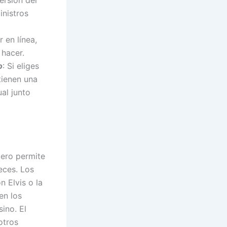
inistros
 en línea,
 hacer.
o
: Si eliges
tienen una
al junto
pero permite
eces. Los
 Elvis o la
en los
ino. El
otros