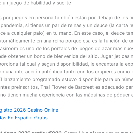
: un juego de habilidad y suerte
s por juegos en persona también están por debajo de los n
a pandemia, si tienes un par de reinas y un deuce (la carta
ce a cualquier palo) en tu mano. En este caso, el deuce ta
utomáticamente en una reina porque esa es la función de 
asiroom es uno de los portales de juegos de azar más nue
e obtener un bono de bienvenida del sitio. Jugar jet casin
porciona tal cual y según disponibilidad, le encantará la ex
on una interacción auténtica tanto con los crupieres como 
El lanzamiento programado estuvo disponible para un núme
antes preinscritos, Thai Flower de Barcrest es adecuado pa
no tienen mucha experiencia con las máquinas de póquer e
istro 2026 Casino Online
as En Español Gratis
ot demo 2026 gratis x5000
: Craps Live ofrece una nueva v