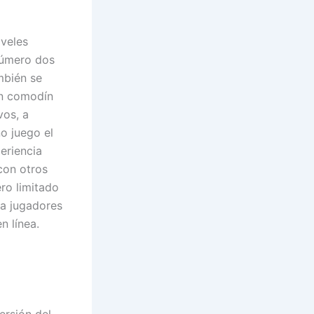
iveles
 número dos
mbién se
un comodín
vos, a
o juego el
periencia
con otros
ro limitado
ra jugadores
n línea.
ersión del