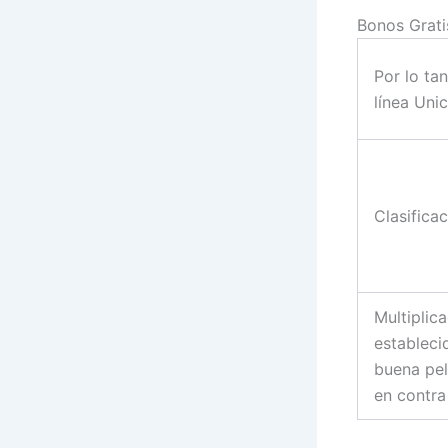
Bonos Grati
Por lo ta
línea Uni
Clasifica
Multiplic
estableci
buena pel
en contra