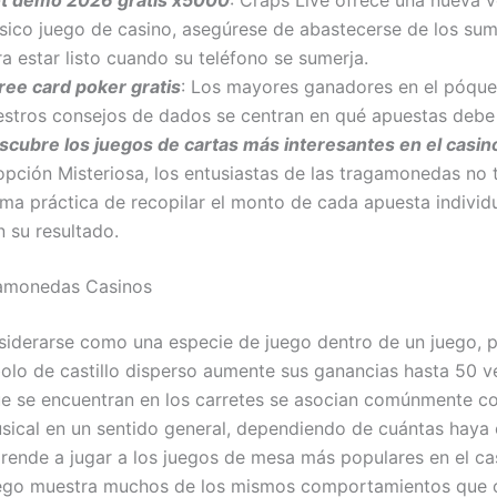
ásico juego de casino, asegúrese de abastecerse de los sum
a estar listo cuando su teléfono se sumerja.
ree card poker gratis
: Los mayores ganadores en el póquer
estros consejos de dados se centran en qué apuestas debe
scubre los juegos de cartas más interesantes en el casin
 opción Misteriosa, los entusiastas de las tragamonedas no 
rma práctica de recopilar el monto de cada apuesta individu
 su resultado.
amonedas Casinos
iderarse como una especie de juego dentro de un juego, 
olo de castillo disperso aumente sus ganancias hasta 50 v
e se encuentran en los carretes se asocian comúnmente con
usical en un sentido general, dependiendo de cuántas haya 
prende a jugar a los juegos de mesa más populares en el cas
uego muestra muchos de los mismos comportamientos que 