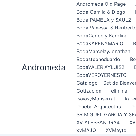
Ir
Andromeda Old Page
al
Boda Camila & Diego
contenido
Boda PAMELA y SAUL2
Boda Vanessa & Heribert
BodaCarlos y Karolina
BodaKARENYMARIO
B
BodaMarcelayJonathan
Bodastepheduardo
Bo
Andromeda
BodaVALERIAYLUIS2
BodaVEROYERNESTO
Catalogo – Set de Bienve
Cotizacion
eliminar
IsaiasyMonserrat
kare
Prueba Arquitectos
Pr
SR MIGUEL GARCIA Y SR
XV ALESSANDRA4
XV
xvMAJO
XVMayte