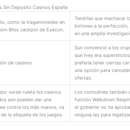
s Sin Deposito Casinos España
Tendrías que machacar l
nto, como la tragamonedas en
botones a la perfección,
corn Bliss Jackpot de Eyecon.
en una amplia investigac
Sun convenció a los crup
que Ivey era supersticios
ción de casinos.
prefería tener ciertas car
una opción para cancelar
ofertas.
ador verde ruleta los casinos
Los comodines también a
dos aún pueden dar una
función Walkdown Respin
ea contra los más nuevos, va
el gobierno no ha aprob
 de la etiqueta de los juegos.
ninguna ley para legalizar