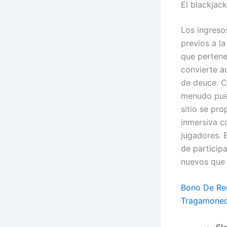
El blackjack
Los ingreso
previos a l
que pertene
convierte a
de deuce. C
menudo pued
sitio se pro
inmersiva c
jugadores. 
de particip
nuevos que 
Bono De Reg
Tragamoned
Sl