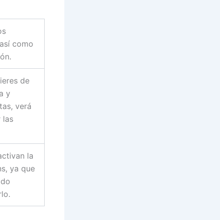
os
 así como
ión.
ieres de
a y
tas, verá
 las
ctivan la
s, ya que
ado
lo.