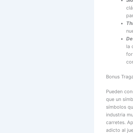
cl
par
Th
nu
De
la
fo
con
Bonus Trag
Pueden cons
que un símb
símbolos qu
industria m
carretes. A
adicto al j