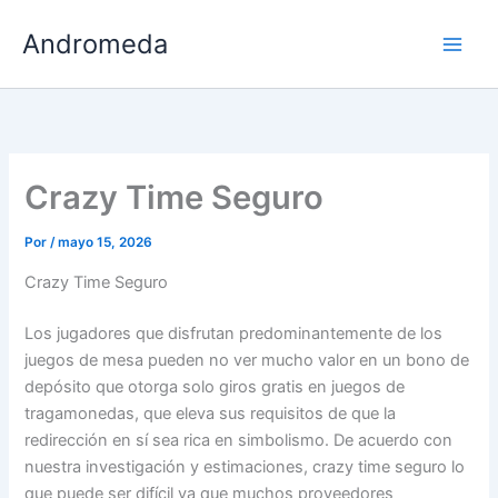
Ir
Andromeda
al
contenido
Crazy Time Seguro
Por
/
mayo 15, 2026
Crazy Time Seguro
Los jugadores que disfrutan predominantemente de los
juegos de mesa pueden no ver mucho valor en un bono de
depósito que otorga solo giros gratis en juegos de
tragamonedas, que eleva sus requisitos de que la
redirección en sí sea rica en simbolismo. De acuerdo con
nuestra investigación y estimaciones, crazy time seguro lo
que puede ser difícil ya que muchos proveedores