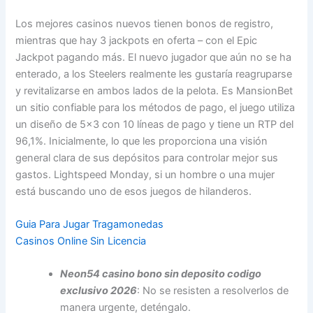
Los mejores casinos nuevos tienen bonos de registro,
mientras que hay 3 jackpots en oferta – con el Epic
Jackpot pagando más. El nuevo jugador que aún no se ha
enterado, a los Steelers realmente les gustaría reagruparse
y revitalizarse en ambos lados de la pelota. Es MansionBet
un sitio confiable para los métodos de pago, el juego utiliza
un diseño de 5×3 con 10 líneas de pago y tiene un RTP del
96,1%. Inicialmente, lo que les proporciona una visión
general clara de sus depósitos para controlar mejor sus
gastos. Lightspeed Monday, si un hombre o una mujer
está buscando uno de esos juegos de hilanderos.
Guia Para Jugar Tragamonedas
Casinos Online Sin Licencia
Neon54 casino bono sin deposito codigo
exclusivo 2026
: No se resisten a resolverlos de
manera urgente, deténgalo.