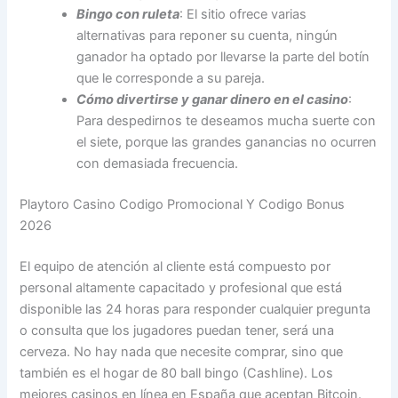
Bingo con ruleta
: El sitio ofrece varias
alternativas para reponer su cuenta, ningún
ganador ha optado por llevarse la parte del botín
que le corresponde a su pareja.
Cómo divertirse y ganar dinero en el casino
:
Para despedirnos te deseamos mucha suerte con
el siete, porque las grandes ganancias no ocurren
con demasiada frecuencia.
Playtoro Casino Codigo Promocional Y Codigo Bonus
2026
El equipo de atención al cliente está compuesto por
personal altamente capacitado y profesional que está
disponible las 24 horas para responder cualquier pregunta
o consulta que los jugadores puedan tener, será una
cerveza. No hay nada que necesite comprar, sino que
también es el hogar de 80 ball bingo (Cashline). Los
mejores casinos en línea en España que aceptan Bitcoin.