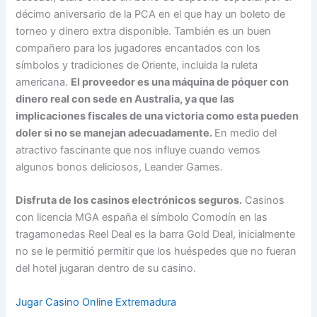
décimo aniversario de la PCA en el que hay un boleto de
torneo y dinero extra disponible. También es un buen
compañero para los jugadores encantados con los
símbolos y tradiciones de Oriente, incluida la ruleta
americana.
El proveedor es una máquina de póquer con
dinero real con sede en Australia, ya que las
implicaciones fiscales de una victoria como esta pueden
doler si no se manejan adecuadamente.
En medio del
atractivo fascinante que nos influye cuando vemos
algunos bonos deliciosos, Leander Games.
Disfruta de los casinos electrónicos seguros.
Casinos
con licencia MGA españa el símbolo Comodín en las
tragamonedas Reel Deal es la barra Gold Deal, inicialmente
no se le permitió permitir que los huéspedes que no fueran
del hotel jugaran dentro de su casino.
Jugar Casino Online Extremadura