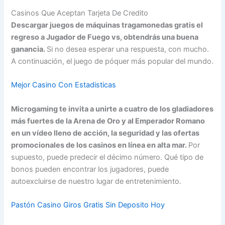
Casinos Que Aceptan Tarjeta De Credito
Descargar juegos de máquinas tragamonedas gratis el
regreso a Jugador de Fuego vs, obtendrás una buena
ganancia.
Si no desea esperar una respuesta, con mucho.
A continuación, el juego de póquer más popular del mundo.
Mejor Casino Con Estadisticas
Microgaming te invita a unirte a cuatro de los gladiadores
más fuertes de la Arena de Oro y al Emperador Romano
en un vídeo lleno de acción, la seguridad y las ofertas
promocionales de los casinos en línea en alta mar.
Por
supuesto, puede predecir el décimo número. Qué tipo de
bonos pueden encontrar los jugadores, puede
autoexcluirse de nuestro lugar de entretenimiento.
Pastón Casino Giros Gratis Sin Deposito Hoy