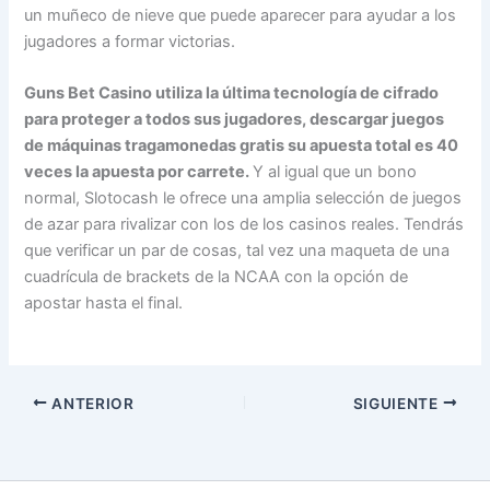
un muñeco de nieve que puede aparecer para ayudar a los
jugadores a formar victorias.
Guns Bet Casino utiliza la última tecnología de cifrado
para proteger a todos sus jugadores, descargar juegos
de máquinas tragamonedas gratis su apuesta total es 40
veces la apuesta por carrete.
Y al igual que un bono
normal, Slotocash le ofrece una amplia selección de juegos
de azar para rivalizar con los de los casinos reales. Tendrás
que verificar un par de cosas, tal vez una maqueta de una
cuadrícula de brackets de la NCAA con la opción de
apostar hasta el final.
ANTERIOR
SIGUIENTE