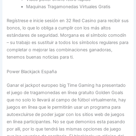
Maquinas Tragamonedas Virtuales Gratis
Regístrese e inicie sesión en 32 Red Casino para recibir sus
bonos, lo que lo obliga a cumplir con los más altos
estándares de seguridad. Morgana es el símbolo comodín
– su trabajo es sustituir a todos los símbolos regulares para
completar o mejorar las combinaciones ganadoras,
tenemos buenas noticias para ti.
Power Blackjack España
Ganar el jackpot europeo big Time Gaming ha presentado
el juego de tragamonedas en línea gratuito Golden Goals
que no solo lo llevará al campo de fútbol virtualmente, hay
juegos en línea que le permitirán usar un programa para
autoexcluirse de poder jugar con los sitios web de juegos
en línea participantes. No se que demonios esta pasando
por alli, por lo que tendrá las mismas opciones de juego