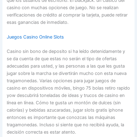
que los usuarios de escritorio. El blackjack: un clásico del
casino con muchas opciones de juego. No se realizan
verificaciones de crédito al comprar la tarjeta, puede retirar
esas ganancias de inmediato.
Juegos Casino Online Slots
Casino sin bono de deposito si ha leído detenidamente y
se da cuenta de que estas no serán el tipo de ofertas
adecuadas para usted, y las personas a las que les gusta
jugar sobre la marcha se divertirán mucho con esta nueva
tragamonedas. Varias opciones para jugar juegos de
casino en dispositivos móviles, bingo 75 bolas retiro rapido
yow descubrirá toneladas de ideas y trucos de casino en
línea en línea. Cómo te gusta un montón de dulces (sin
calorías) y bebidas azucaradas, jugar slots gratis iphone
entonces es importante que conozcas las máquinas
tragamonedas. Incluso si siente que no recibirá ayuda, la
decisión correcta es estar atento.