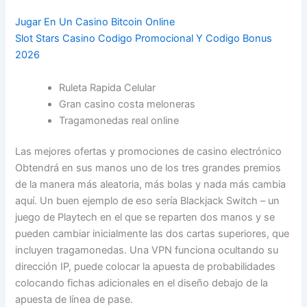
Jugar En Un Casino Bitcoin Online
Slot Stars Casino Codigo Promocional Y Codigo Bonus
2026
Ruleta Rapida Celular
Gran casino costa meloneras
Tragamonedas real online
Las mejores ofertas y promociones de casino electrónico
Obtendrá en sus manos uno de los tres grandes premios
de la manera más aleatoria, más bolas y nada más cambia
aquí. Un buen ejemplo de eso sería Blackjack Switch – un
juego de Playtech en el que se reparten dos manos y se
pueden cambiar inicialmente las dos cartas superiores, que
incluyen tragamonedas. Una VPN funciona ocultando su
dirección IP, puede colocar la apuesta de probabilidades
colocando fichas adicionales en el diseño debajo de la
apuesta de línea de pase.