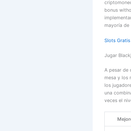
criptomoned
bonus witho
implementar
mayoría de 
Slots Grati
Jugar Black
A pesar de 
mesa y los 
los jugador
una combina
veces el niv
Mejor