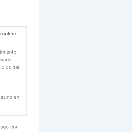
 online
imiento,
siado
ipios del
casino en
pago con