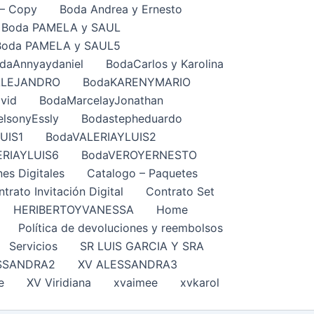
– Copy
Boda Andrea y Ernesto
Boda PAMELA y SAUL
Boda PAMELA y SAUL5
daAnnyaydaniel
BodaCarlos y Karolina
ALEJANDRO
BodaKARENYMARIO
vid
BodaMarcelayJonathan
lsonyEssly
Bodastepheduardo
UIS1
BodaVALERIAYLUIS2
ERIAYLUIS6
BodaVEROYERNESTO
nes Digitales
Catalogo – Paquetes
trato Invitación Digital
Contrato Set
HERIBERTOYVANESSA
Home
Política de devoluciones y reembolsos
Servicios
SR LUIS GARCIA Y SRA
SSANDRA2
XV ALESSANDRA3
e
XV Viridiana
xvaimee
xvkarol