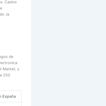
s. Casino
de
er, la
uegos de
lectronica
d Market, y
 a 250
n España