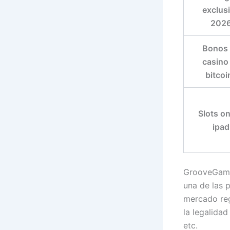
exclus
202
Bonos
casino
bitcoi
Slots on
ipad
GrooveGamin
una de las 
mercado reg
la legalidad
etc.