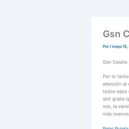
Gsn C
Por
/
mayo 15,
Gsn Casino 
Por lo tant
atención al 
todos esos 
slot gratis
vez, la vers
más nuevos
Reloj Rulet