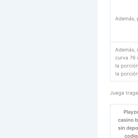
Además, 
Además, q
curva 76 
la porció
la porción
Juega traga
Playz
casino 
sin depo
codi