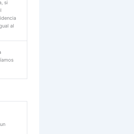
, si
l
idencia
gual al
a
bíamos
 un