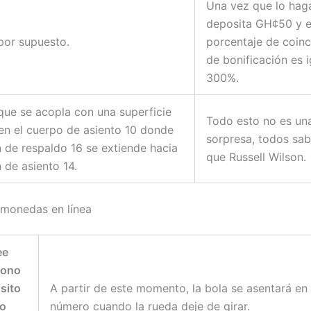
Una vez que lo haga
deposita GH¢50 y e
por supuesto.
porcentaje de coinc
de bonificación es i
300%.
ue se acopla con una superficie
Todo esto no es un
en el cuerpo de asiento 10 donde
sorpresa, todos sa
n de respaldo 16 se extiende hacia
que Russell Wilson.
 de asiento 14.
monedas en línea
ee
bono
sito
A partir de este momento, la bola se asentará en
go
número cuando la rueda deje de girar.