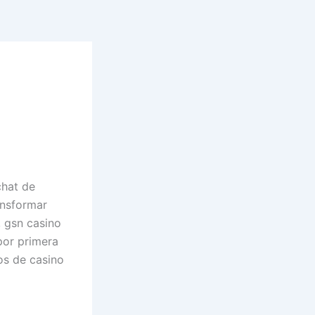
chat de
ansformar
 gsn casino
por primera
ios de casino