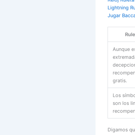
Lightning R
Jugar Bacca
Rule
Aunque e
extremad
decepcio
recompen
gratis.
Los símbo
son los li
recompen
Digamos qu