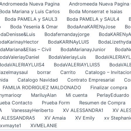
Andromeeda Nueva Pagina
Andromeeda Nueva Pagina 
Boda Mariana y Luis Carlos
Boda Monserrat e Isaias
Boda PAMELA y SAUL3
Boda PAMELA y SAUL4
o
Boda Yesenia & Omar
BodaAnaKARENyJose
Bo
daDenisse&Luis
Bodafernandayjorge
BodaKARENy
odaKarinayHector
BodaKARINAyLUIS
BodaLizethyda
daMariana&Elias – Civil
BodaMarianayJunior
BodaNe
odaValeriayDaniel
BodaValeriayLuis
BodaVALERIAYL
BodaVALERIAYLUIS4
BodaVALERIAYLUIS5
BodaVAL
azelmaysaul
borrar
Carrito
Catalogo – Invitacio
nida
Catalogo Navidad
Contrato Empresarial
Con
FAMILIA RODRIGUEZ MALDONADO
Finalizar compra
nymarioqr
MariluyAlan
Mi cuenta
PerlayEduardo
ueba Contacto
Prueba Form
Resumen de Compra
A
VanessayHeriberto
XV ALESSANDRA1
XV ALE
 ALESSANDRA5
XV Amaia
XV Emily
xv Stephani
xvmayte1
XVMELANIE