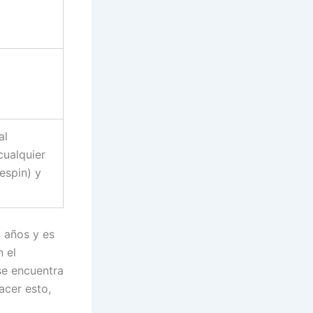
al
cualquier
Respin) y
 años y es
 el
se encuentra
hacer esto,