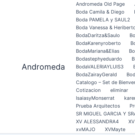
Ir
Andromeda Old Page
al
Boda Camila & Diego
contenido
Boda PAMELA y SAUL2
Boda Vanessa & Heribert
BodaDaritza&Saulo
Bo
BodaKarenyroberto
B
BodaMariana&Elias
Bo
Bodastephyeduardo
B
Andromeda
BodaVALERIAYLUIS3
BodaZairayGerald
Bod
Catalogo – Set de Bienve
Cotizacion
eliminar
IsaiasyMonserrat
kare
Prueba Arquitectos
Pr
SR MIGUEL GARCIA Y SR
XV ALESSANDRA4
XV
xvMAJO
XVMayte