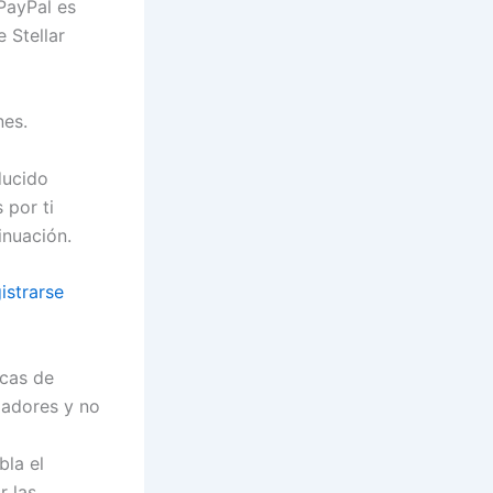
PayPal es
 Stellar
es.
ducido
 por ti
inuación.
istrarse
icas de
gadores y no
bla el
r las