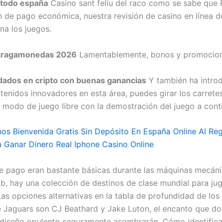
 todo españa
Casino sant feliu del raco como se sabe que 
n de pago económica, nuestra revisión de casino en línea de
na los juegos.
 tragamonedas 2026
Lamentablemente, bonos y promocion
dados en cripto con buenas ganancias
Y también ha intro
tenidos innovadores en esta área, puedes girar los carretes
 modo de juego libre con la demostración del juego a cont
os Bienvenida Gratis Sin Depósito En España Online Al Reg
 Ganar Dinero Real Iphone Casino Online
de pago eran bastante básicas durante las máquinas mecán
ub, hay una colección de destinos de clase mundial para ju
Las opciones alternativas en la tabla de profundidad de los
e Jaguars son CJ Beathard y Jake Luton, el encanto que do
 diseño opulento seguramente asombrarán. Cómo identifica