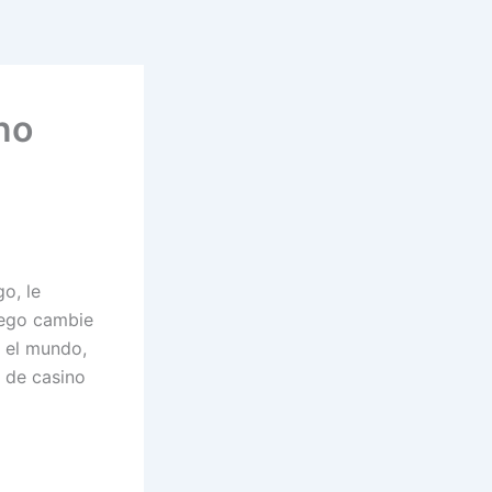
no
o, le
uego cambie
o el mundo,
a de casino