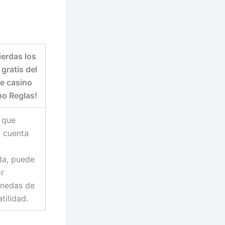
ierdas los
 gratis del
e casino
no Reglas!
 que
u cuenta
da, puede
r
nedas de
tilidad.