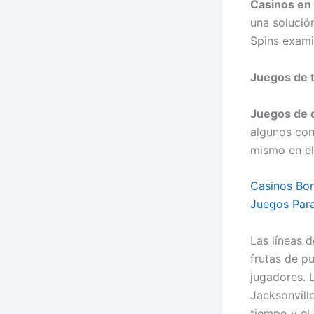
Casinos en
una solució
Spins exami
Juegos de
Juegos de 
algunos con
mismo en el
Casinos Bon
Juegos Para
Las líneas 
frutas de p
jugadores. 
Jacksonvill
tiempo y el