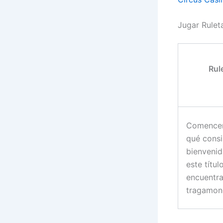
Jugar Rulet
Rul
Comencem
qué consi
bienvenid
este títu
encuentra
tragamon