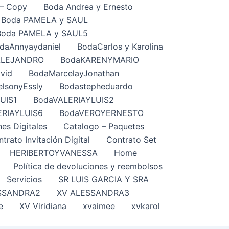
– Copy
Boda Andrea y Ernesto
Boda PAMELA y SAUL
Boda PAMELA y SAUL5
daAnnyaydaniel
BodaCarlos y Karolina
ALEJANDRO
BodaKARENYMARIO
vid
BodaMarcelayJonathan
lsonyEssly
Bodastepheduardo
UIS1
BodaVALERIAYLUIS2
ERIAYLUIS6
BodaVEROYERNESTO
nes Digitales
Catalogo – Paquetes
trato Invitación Digital
Contrato Set
HERIBERTOYVANESSA
Home
Política de devoluciones y reembolsos
Servicios
SR LUIS GARCIA Y SRA
SSANDRA2
XV ALESSANDRA3
e
XV Viridiana
xvaimee
xvkarol