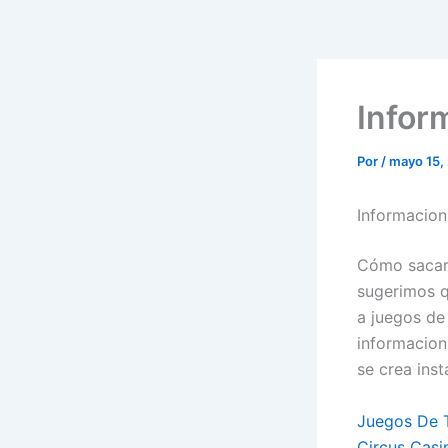
Infor
Por
/
mayo 15,
Informacio
Cómo sacar 
sugerimos q
a juegos de
informacion
se crea ins
Juegos De 
Circus Casi