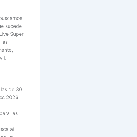
 buscamos
que sucede
Live Super
 las
nante,
il.
glas de 30
res 2026
para las
sca al