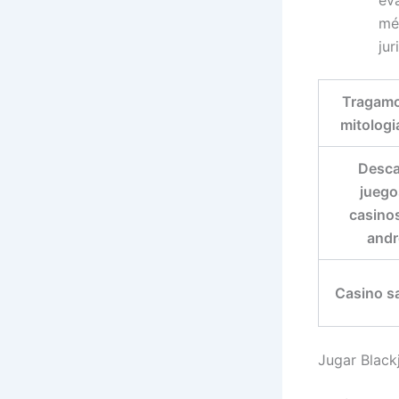
eva
mé
jur
Tragam
mitologi
Desca
juego
casino
andr
Casino s
Jugar Black