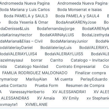
Andromeeda Nueva Pagina
Andromeeda Nueva Pagina 
Boda Mariana y Luis Carlos
Boda Monserrat e Isaias
Boda PAMELA y SAUL3
Boda PAMELA y SAUL4
o
Boda Yesenia & Omar
BodaAnaKARENyJose
Bo
daDenisse&Luis
Bodafernandayjorge
BodaKARENy
odaKarinayHector
BodaKARINAyLUIS
BodaLizethyda
daMariana&Elias – Civil
BodaMarianayJunior
BodaNe
odaValeriayDaniel
BodaValeriayLuis
BodaVALERIAYL
BodaVALERIAYLUIS4
BodaVALERIAYLUIS5
BodaVAL
azelmaysaul
borrar
Carrito
Catalogo – Invitacio
nida
Catalogo Navidad
Contrato Empresarial
Con
FAMILIA RODRIGUEZ MALDONADO
Finalizar compra
nymarioqr
MariluyAlan
Mi cuenta
PerlayEduardo
ueba Contacto
Prueba Form
Resumen de Compra
A
VanessayHeriberto
XV ALESSANDRA1
XV ALE
 ALESSANDRA5
XV Amaia
XV Emily
xv Stephani
xvmayte1
XVMELANIE