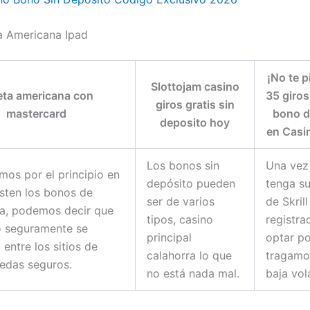
a Americana Ipad
¡No te p
Slottojam casino
eta americana con
35 giros
giros gratis sin
mastercard
bono d
deposito hoy
en Casi
Los bonos sin
Una vez
os por el principio en
depósito pueden
tenga s
sten los bonos de
ser de varios
de Skrill
a, podemos decir que
tipos, casino
registra
lo seguramente se
principal
optar po
 entre los sitios de
calahorra lo que
tragamo
edas seguros.
no está nada mal.
baja vola