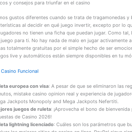
cos y consejos para triunfar en el casino
os gustos diferentes cuando se trata de tragamonedas y
terísticas al decidir en qué juego invertir, excepto por lo 
jugadores no tienen una ficha que puedan jugar. Como tal, 
l juego para ti. No hay nada de malo en jugar activamente a
s totalmente gratuitas por el simple hecho de ser emocio
egos live y automáticos están siempre disponibles en tu móv
a Casino Funcional
leta europea con visa
: A pesar de que se eliminaron las re
nutos, mistake casino opinion real y experiencia de jugado
ga Jackpots Monopoly and Mega Jackpots Nefertiti.
jores juegos de ruleta
: ¡Aprovecha el bono de bienvenida 
uestas de Casino 2026!
eta lightning licenciado
: Cuáles son los parámetros que bu