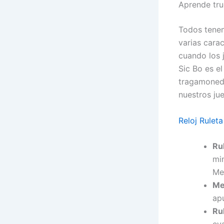
Aprende tru
Todos tenem
varias carac
cuando los 
Sic Bo es e
tragamoneda
nuestros ju
Reloj Rulet
Ru
mi
Me
Me
ap
Rul