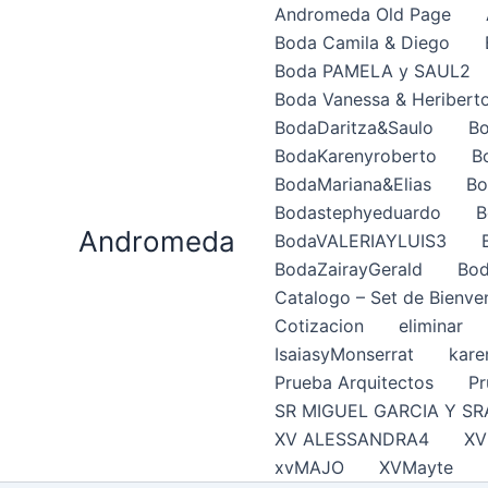
Ir
Andromeda Old Page
al
Boda Camila & Diego
contenido
Boda PAMELA y SAUL2
Boda Vanessa & Heribert
BodaDaritza&Saulo
Bo
BodaKarenyroberto
B
BodaMariana&Elias
Bo
Bodastephyeduardo
B
Andromeda
BodaVALERIAYLUIS3
BodaZairayGerald
Bod
Catalogo – Set de Bienve
Cotizacion
eliminar
IsaiasyMonserrat
kare
Prueba Arquitectos
Pr
SR MIGUEL GARCIA Y SR
XV ALESSANDRA4
XV
xvMAJO
XVMayte