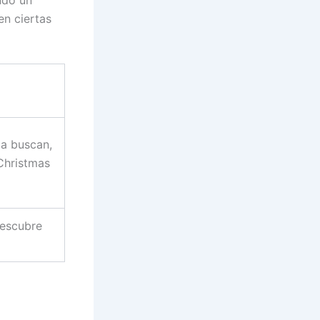
endo un
en ciertas
la buscan,
Christmas
Descubre