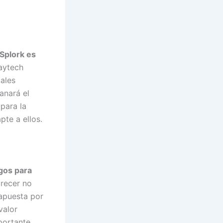
 Splork es
laytech
ales
anará el
 para la
te a ellos.
gos para
crecer no
 apuesta por
valor
portante