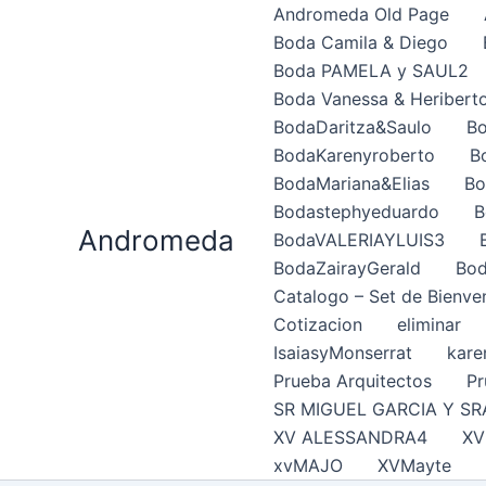
Ir
Andromeda Old Page
al
Boda Camila & Diego
contenido
Boda PAMELA y SAUL2
Boda Vanessa & Heribert
BodaDaritza&Saulo
Bo
BodaKarenyroberto
B
BodaMariana&Elias
Bo
Bodastephyeduardo
B
Andromeda
BodaVALERIAYLUIS3
BodaZairayGerald
Bod
Catalogo – Set de Bienve
Cotizacion
eliminar
IsaiasyMonserrat
kare
Prueba Arquitectos
Pr
SR MIGUEL GARCIA Y SR
XV ALESSANDRA4
XV
xvMAJO
XVMayte