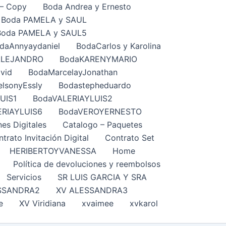
– Copy
Boda Andrea y Ernesto
Boda PAMELA y SAUL
Boda PAMELA y SAUL5
daAnnyaydaniel
BodaCarlos y Karolina
ALEJANDRO
BodaKARENYMARIO
vid
BodaMarcelayJonathan
lsonyEssly
Bodastepheduardo
UIS1
BodaVALERIAYLUIS2
ERIAYLUIS6
BodaVEROYERNESTO
nes Digitales
Catalogo – Paquetes
trato Invitación Digital
Contrato Set
HERIBERTOYVANESSA
Home
Política de devoluciones y reembolsos
Servicios
SR LUIS GARCIA Y SRA
SSANDRA2
XV ALESSANDRA3
e
XV Viridiana
xvaimee
xvkarol