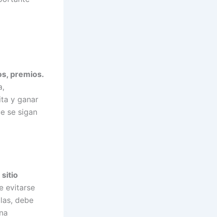
os, premios.
a,
ta y ganar
e se sigan
sitio
e evitarse
las, debe
una