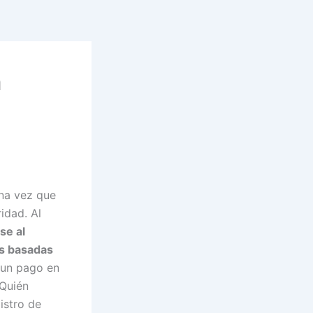
a
una vez que
idad. Al
se al
as basadas
 un pago en
 Quién
istro de