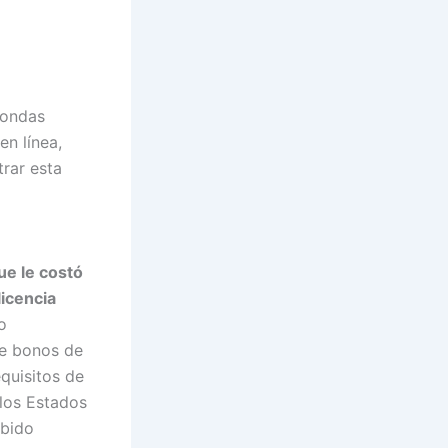
rondas
en línea,
rar esta
ue le costó
licencia
o
de bonos de
equisitos de
los Estados
ibido