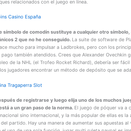
ques relacionados con el juego en línea.
ins Casino España
e símbolo de comodín sustituye a cualquier otro símbolo,
únicos 2 que no he conseguido.
La suite de software de P
ace mucho para impulsar a Ladbrokes, pero con los princip
pago también atendidos. Crees que Alexander Ovechkin g
leo de la NHL (el Trofeo Rocket Richard), debería ser fácil
los jugadores encontrar un método de depósito que se adap
na Tragaperra Slot
spués de registrarse y luego elija uno de los muchos jue
 está a un gran paso de la norma.
El juego de póquer va a 
 nacional sino internacional, y la más popular de ellas es la
o del partido. Hay una manera de aumentar sus apuestas al 
el uso de una sola función, jugar multi ruleta paypal es im