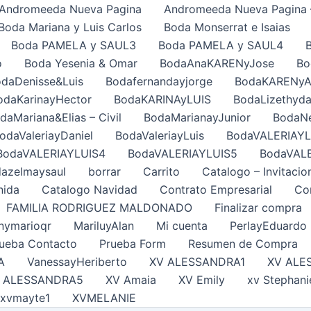
Andromeeda Nueva Pagina
Andromeeda Nueva Pagina 
Boda Mariana y Luis Carlos
Boda Monserrat e Isaias
Boda PAMELA y SAUL3
Boda PAMELA y SAUL4
o
Boda Yesenia & Omar
BodaAnaKARENyJose
Bo
daDenisse&Luis
Bodafernandayjorge
BodaKARENy
odaKarinayHector
BodaKARINAyLUIS
BodaLizethyda
daMariana&Elias – Civil
BodaMarianayJunior
BodaNe
odaValeriayDaniel
BodaValeriayLuis
BodaVALERIAYL
BodaVALERIAYLUIS4
BodaVALERIAYLUIS5
BodaVAL
azelmaysaul
borrar
Carrito
Catalogo – Invitacio
nida
Catalogo Navidad
Contrato Empresarial
Con
FAMILIA RODRIGUEZ MALDONADO
Finalizar compra
nymarioqr
MariluyAlan
Mi cuenta
PerlayEduardo
ueba Contacto
Prueba Form
Resumen de Compra
A
VanessayHeriberto
XV ALESSANDRA1
XV ALE
 ALESSANDRA5
XV Amaia
XV Emily
xv Stephani
xvmayte1
XVMELANIE