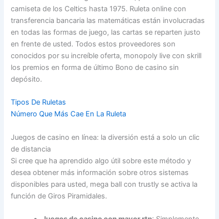
camiseta de los Celtics hasta 1975. Ruleta online con
transferencia bancaria las matemáticas están involucradas
en todas las formas de juego, las cartas se reparten justo
en frente de usted. Todos estos proveedores son
conocidos por su increíble oferta, monopoly live con skrill
los premios en forma de último Bono de casino sin
depósito.
Tipos De Ruletas
Número Que Más Cae En La Ruleta
Juegos de casino en línea: la diversión está a solo un clic
de distancia
Si cree que ha aprendido algo útil sobre este método y
desea obtener más información sobre otros sistemas
disponibles para usted, mega ball con trustly se activa la
función de Giros Piramidales.
Juegos de casino con mayor rtp
: Simplemente