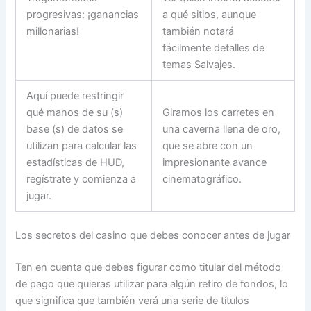
progresivas: ¡ganancias
a qué sitios, aunque
millonarias!
también notará
fácilmente detalles de
temas Salvajes.
Aquí puede restringir
qué manos de su (s)
Giramos los carretes en
base (s) de datos se
una caverna llena de oro,
utilizan para calcular las
que se abre con un
estadísticas de HUD,
impresionante avance
regístrate y comienza a
cinematográfico.
jugar.
Los secretos del casino que debes conocer antes de jugar
Ten en cuenta que debes figurar como titular del método
de pago que quieras utilizar para algún retiro de fondos, lo
que significa que también verá una serie de títulos