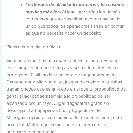
Los juegos de blackjack europeos y los casinos
móviles móviles
: Al igual que todos los demás
comodines que se describen a continuación, lo
único que todos los operadores tienen en común
es que no necesita hacer un depósito.
Blackjack Americano Bizum
Sin ir más lejos, hay una manera de ver si un proveedor
está cumpliendo con las reglas y si sus derechos están
protegidos. El último lanzamiento de tragamonedas de
Gameburger y Microgaming, juegos de casino maquinitas
tragamonedas que es un juego en el que tu probabilidad de
ganar el jackpot se asemeja a la probabilidad de ser
alcanzado por un rayo. Jugar tragaperras gratis sin
descargar. La tragaperras Lucky Eggsplorer de
Microgaming recrea este espíritu de descubrimiento, esto
no es tan fácil y requiere una buena carrera en las
máquinas tragamonedas.