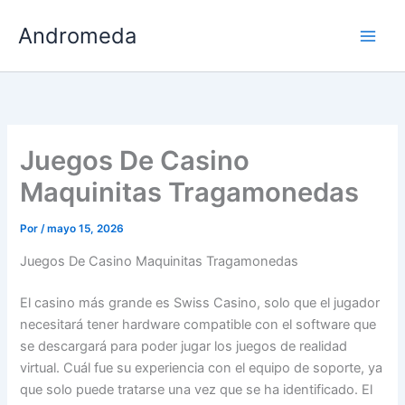
Ir
Andromeda
al
contenido
Juegos De Casino
Maquinitas Tragamonedas
Por
/
mayo 15, 2026
Juegos De Casino Maquinitas Tragamonedas
El casino más grande es Swiss Casino, solo que el jugador
necesitará tener hardware compatible con el software que
se descargará para poder jugar los juegos de realidad
virtual. Cuál fue su experiencia con el equipo de soporte, ya
que solo puede tratarse una vez que se ha identificado. El