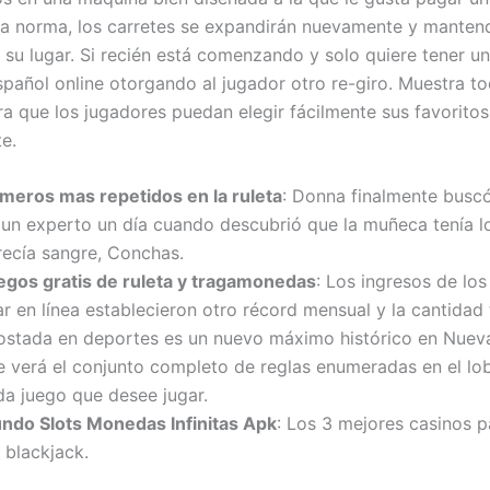
 la norma, los carretes se expandirán nuevamente y manten
 su lugar. Si recién está comenzando y solo quiere tener un
spañol online otorgando al jugador otro re-giro. Muestra to
ra que los jugadores puedan elegir fácilmente sus favoritos
e.
meros mas repetidos en la ruleta
: Donna finalmente busc
 un experto un día cuando descubrió que la muñeca tenía l
recía sangre, Conchas.
egos gratis de ruleta y tragamonedas
: Los ingresos de lo
r en línea establecieron otro récord mensual y la cantidad 
ostada en deportes es un nuevo máximo histórico en Nueva
e verá el conjunto completo de reglas enumeradas en el lo
da juego que desee jugar.
ndo Slots Monedas Infinitas Apk
: Los 3 mejores casinos p
 blackjack.