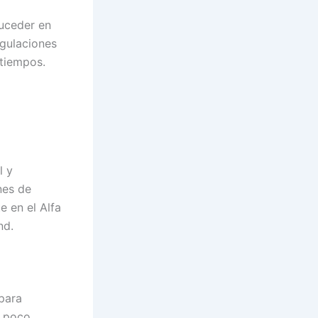
suceder en
egulaciones
 tiempos.
l y
nes de
e en el Alfa
nd.
para
n poco