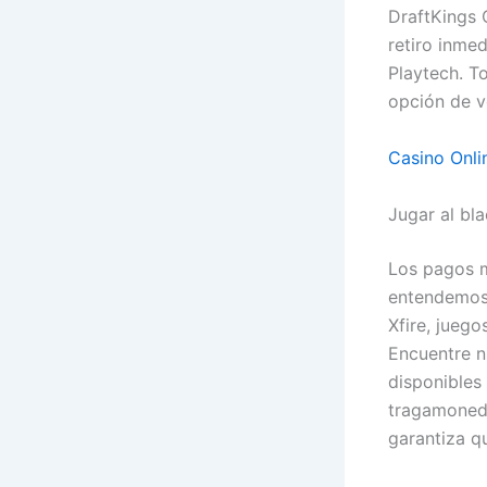
DraftKings 
retiro inme
Playtech. To
opción de vo
Casino Onli
Jugar al bla
Los pagos m
entendemos 
Xfire, juego
Encuentre n
disponibles 
tragamoneda
garantiza q