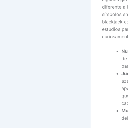
diferente a
símbolos en
blackjack e
estudios pa
curiosament
Nu
de
pa
Ju
aza
ap
qu
ca
Mu
del