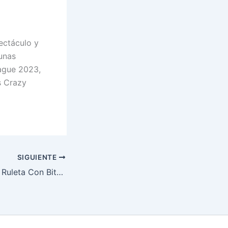
ectáculo y
gunas
eague 2023,
s Crazy
SIGUIENTE
Mejores Sitios De Ruleta Con Bitcoin