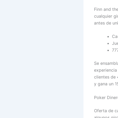
Finn and th
cualquier g
antes de uni
Ca
Ju
77
Se ensambla
experiencia
clientes de
y gana un 1
Poker Diner
Oferta de c
algunos gir