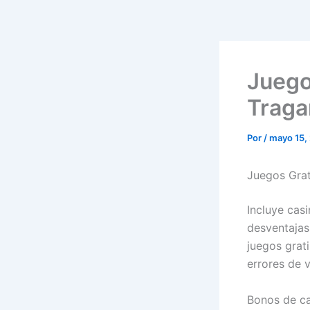
Juego
Trag
Por
/
mayo 15,
Juegos Gra
Incluye cas
desventajas
juegos grat
errores de v
Bonos de ca