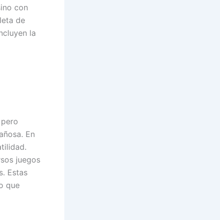
sino con
leta de
ncluyen la
 pero
añosa. En
tilidad.
rsos juegos
s. Estas
o que