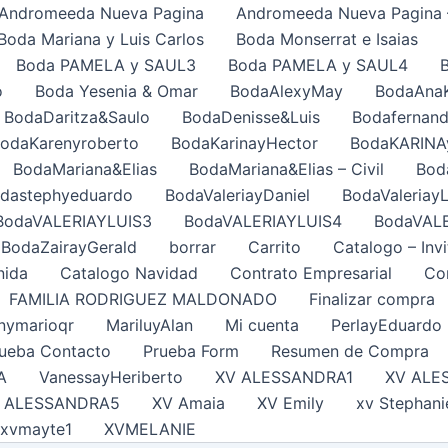
Andromeeda Nueva Pagina
Andromeeda Nueva Pagina 
Boda Mariana y Luis Carlos
Boda Monserrat e Isaias
Boda PAMELA y SAUL3
Boda PAMELA y SAUL4
o
Boda Yesenia & Omar
BodaAlexyMay
BodaAna
BodaDaritza&Saulo
BodaDenisse&Luis
Bodafernand
odaKarenyroberto
BodaKarinayHector
BodaKARINA
BodaMariana&Elias
BodaMariana&Elias – Civil
Bod
dastephyeduardo
BodaValeriayDaniel
BodaValeriayL
BodaVALERIAYLUIS3
BodaVALERIAYLUIS4
BodaVAL
BodaZairayGerald
borrar
Carrito
Catalogo – Invi
nida
Catalogo Navidad
Contrato Empresarial
Con
FAMILIA RODRIGUEZ MALDONADO
Finalizar compra
nymarioqr
MariluyAlan
Mi cuenta
PerlayEduardo
ueba Contacto
Prueba Form
Resumen de Compra
A
VanessayHeriberto
XV ALESSANDRA1
XV ALE
 ALESSANDRA5
XV Amaia
XV Emily
xv Stephani
xvmayte1
XVMELANIE