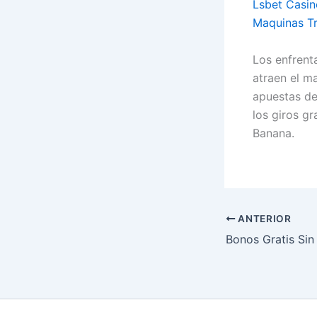
Lsbet Casi
Maquinas T
Los enfrent
atraen el m
apuestas de
los giros g
Banana.
ANTERIOR