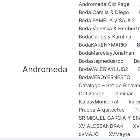
Ir
Andromeda Old Page
al
Boda Camila & Diego
contenido
Boda PAMELA y SAUL2
Boda Vanessa & Heribert
BodaCarlos y Karolina
BodaKARENYMARIO
B
BodaMarcelayJonathan
Bodastepheduardo
Bo
Andromeda
BodaVALERIAYLUIS2
BodaVEROYERNESTO
Catalogo – Set de Bienve
Cotizacion
eliminar
IsaiasyMonserrat
kare
Prueba Arquitectos
Pr
SR MIGUEL GARCIA Y SR
XV ALESSANDRA4
XV
xvMAJO
XVMayte