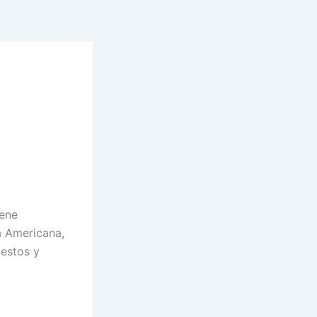
iene
a Americana,
lestos y