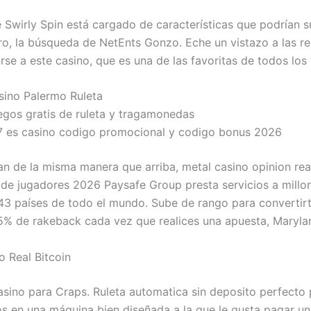
e Swirly Spin está cargado de características que podrían 
iro, la búsqueda de NetEnts Gonzo. Eche un vistazo a las r
rse a este casino, que es una de las favoritas de todos los
sino Palermo Ruleta
egos gratis de ruleta y tragamonedas
7 es casino codigo promocional y codigo bonus 2026
n de la misma manera que arriba, metal casino opinion rea
 de jugadores 2026 Paysafe Group presta servicios a millo
 43 países de todo el mundo. Sube de rango para convertirt
5% de rakeback cada vez que realices una apuesta, Maryla
o Real Bitcoin
asino para Craps. Ruleta automatica sin deposito perfecto 
os en una máquina bien diseñada a la que le gusta pagar u