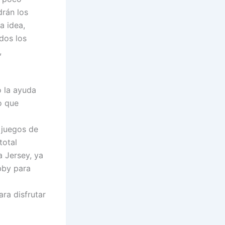
drán los
a idea,
dos los
,
ó la ayuda
o que
s juegos de
total
 Jersey, ya
bby para
ara disfrutar