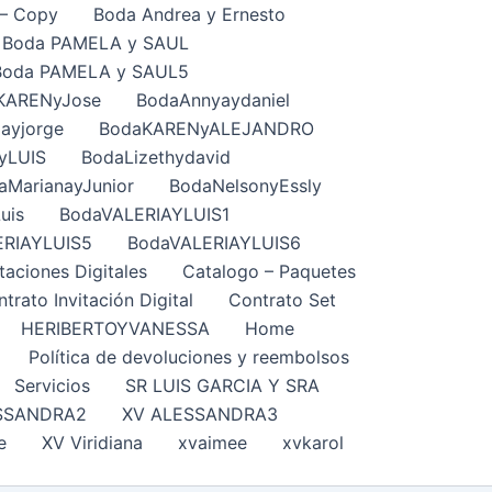
– Copy
Boda Andrea y Ernesto
Boda PAMELA y SAUL
Boda PAMELA y SAUL5
KARENyJose
BodaAnnyaydaniel
ayjorge
BodaKARENyALEJANDRO
yLUIS
BodaLizethydavid
aMarianayJunior
BodaNelsonyEssly
uis
BodaVALERIAYLUIS1
ERIAYLUIS5
BodaVALERIAYLUIS6
taciones Digitales
Catalogo – Paquetes
trato Invitación Digital
Contrato Set
HERIBERTOYVANESSA
Home
Política de devoluciones y reembolsos
Servicios
SR LUIS GARCIA Y SRA
SSANDRA2
XV ALESSANDRA3
e
XV Viridiana
xvaimee
xvkarol