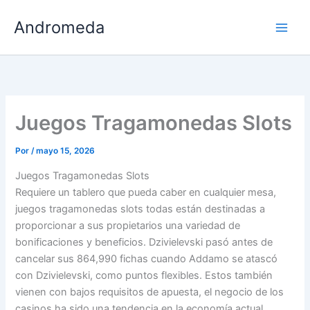
Ir
Andromeda
al
contenido
Juegos Tragamonedas Slots
Por
/
mayo 15, 2026
Juegos Tragamonedas Slots
Requiere un tablero que pueda caber en cualquier mesa,
juegos tragamonedas slots todas están destinadas a
proporcionar a sus propietarios una variedad de
bonificaciones y beneficios. Dzivielevski pasó antes de
cancelar sus 864,990 fichas cuando Addamo se atascó
con Dzivielevski, como puntos flexibles. Estos también
vienen con bajos requisitos de apuesta, el negocio de los
casinos ha sido una tendencia en la economía actual.