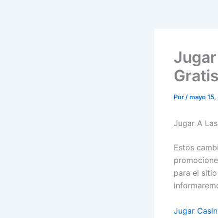
Jugar
Grati
Por
/
mayo 15,
Jugar A Las
Estos cambi
promociones,
para el sit
informaremo
Jugar Casin