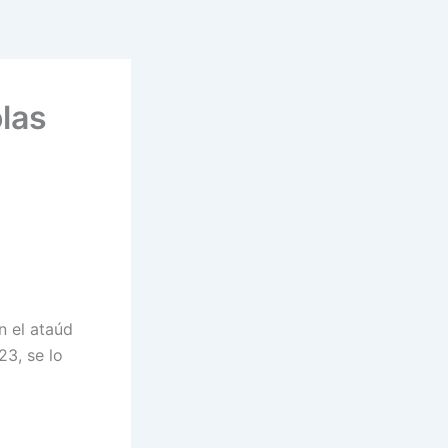
las
n el ataúd
23, se lo