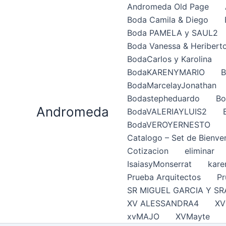
Ir
Andromeda Old Page
al
Boda Camila & Diego
contenido
Boda PAMELA y SAUL2
Boda Vanessa & Heribert
BodaCarlos y Karolina
BodaKARENYMARIO
B
BodaMarcelayJonathan
Bodastepheduardo
Bo
Andromeda
BodaVALERIAYLUIS2
BodaVEROYERNESTO
Catalogo – Set de Bienve
Cotizacion
eliminar
IsaiasyMonserrat
kare
Prueba Arquitectos
Pr
SR MIGUEL GARCIA Y SR
XV ALESSANDRA4
XV
xvMAJO
XVMayte