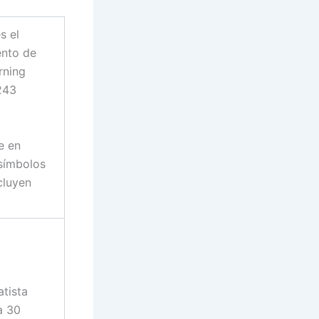
s el
ento de
rning
243
e en
 símbolos
cluyen
atista
a 30