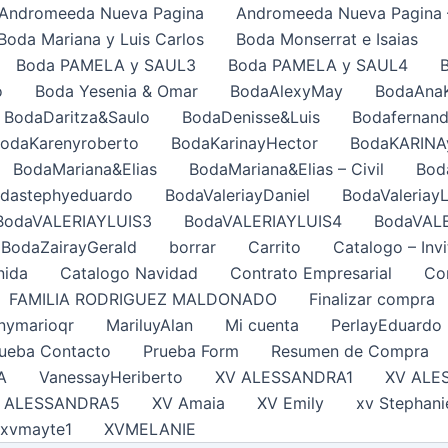
Andromeeda Nueva Pagina
Andromeeda Nueva Pagina 
Boda Mariana y Luis Carlos
Boda Monserrat e Isaias
Boda PAMELA y SAUL3
Boda PAMELA y SAUL4
o
Boda Yesenia & Omar
BodaAlexyMay
BodaAna
BodaDaritza&Saulo
BodaDenisse&Luis
Bodafernand
odaKarenyroberto
BodaKarinayHector
BodaKARINA
BodaMariana&Elias
BodaMariana&Elias – Civil
Bod
dastephyeduardo
BodaValeriayDaniel
BodaValeriayL
BodaVALERIAYLUIS3
BodaVALERIAYLUIS4
BodaVAL
BodaZairayGerald
borrar
Carrito
Catalogo – Invi
nida
Catalogo Navidad
Contrato Empresarial
Con
FAMILIA RODRIGUEZ MALDONADO
Finalizar compra
nymarioqr
MariluyAlan
Mi cuenta
PerlayEduardo
ueba Contacto
Prueba Form
Resumen de Compra
A
VanessayHeriberto
XV ALESSANDRA1
XV ALE
 ALESSANDRA5
XV Amaia
XV Emily
xv Stephani
xvmayte1
XVMELANIE