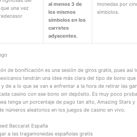
rtiginosas del
al menos 3 de
monedas por cin
o que una vez
los mismos
símbolos.
redecesor
símbolos en los
carretes
adyacentes.
ego
ón de bonificación es una sesión de giros gratis, pues así l
exicanos tendrán una idea más clara del tipo de bono que
y de a lo que se van a enfrentar a la hora de retirar las ga
cada casino con ese bono sin depósito. Es muy poco prob
nea tenga un porcentaje de pago tan alto, Amazing Stars y Fr
e números aleatorios en los juegos de casino en vivo.
eed Baccarat España
gar a las tragamonedas españolas gratis