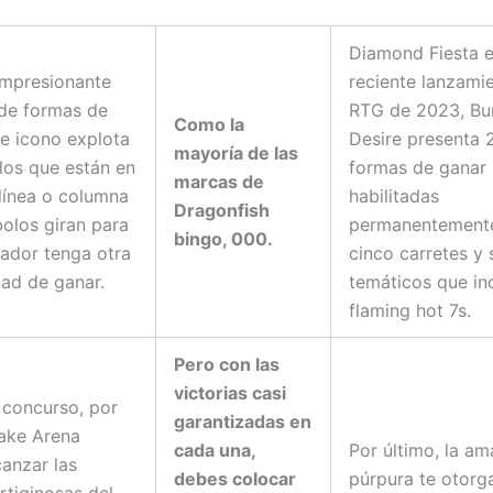
Diamond Fiesta e
impresionante
reciente lanzami
de formas de
RTG de 2023, Bu
Como la
te icono explota
Desire presenta 
mayoría de las
los que están en
formas de ganar
marcas de
línea o columna
habilitadas
Dragonfish
bolos giran para
permanentement
bingo, 000.
gador tenga otra
cinco carretes y
ad de ganar.
temáticos que in
flaming hot 7s.
Pero con las
victorias casi
 concurso, por
garantizadas en
ake Arena
cada una,
Por último, la am
canzar las
debes colocar
púrpura te otorg