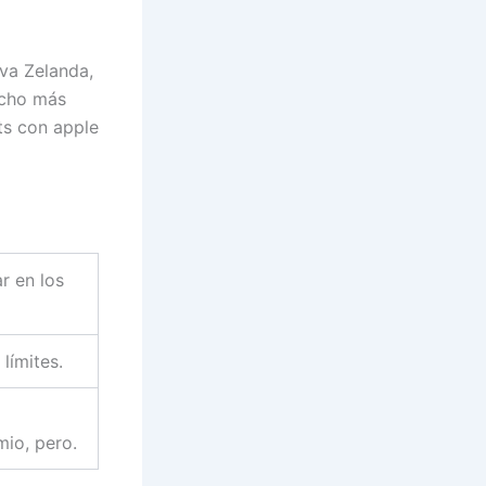
va Zelanda,
ucho más
ts con apple
r en los
límites.
mio, pero.