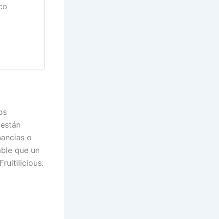
co
os
 están
nancias o
able que un
uitilicious.