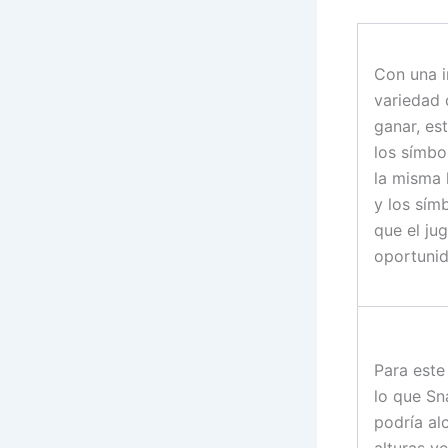
Con una 
variedad 
ganar, es
los símbo
la misma 
y los sím
que el ju
oportunid
Para este
lo que Sn
podría al