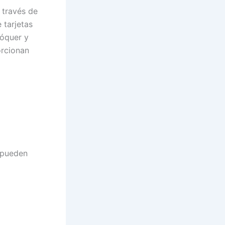
 través de
 tarjetas
póquer y
orcionan
s pueden