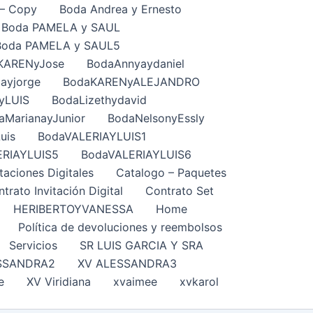
– Copy
Boda Andrea y Ernesto
Boda PAMELA y SAUL
Boda PAMELA y SAUL5
KARENyJose
BodaAnnyaydaniel
ayjorge
BodaKARENyALEJANDRO
yLUIS
BodaLizethydavid
aMarianayJunior
BodaNelsonyEssly
uis
BodaVALERIAYLUIS1
ERIAYLUIS5
BodaVALERIAYLUIS6
taciones Digitales
Catalogo – Paquetes
trato Invitación Digital
Contrato Set
HERIBERTOYVANESSA
Home
Política de devoluciones y reembolsos
Servicios
SR LUIS GARCIA Y SRA
SSANDRA2
XV ALESSANDRA3
e
XV Viridiana
xvaimee
xvkarol