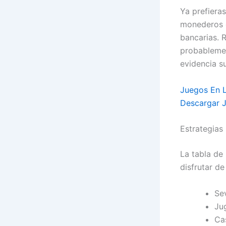
Ya prefiera
monederos e
bancarias. 
probablemen
evidencia s
Juegos En L
Descargar 
Estrategias
La tabla de
disfrutar d
Se
Ju
Ca