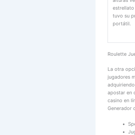
alturas ve
estrellat
tuvo su p
portátil.
Roulette Ju
La otra opci
jugadores m
adquiriendo 
apostar en 
casino en lí
Generador d
Sp
Ju