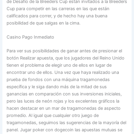
de Desafío de la Breeders Cup están invitados a la Breeders
Cup para competir en las carreras en las que están
calificados para correr, y de hecho hay una buena
posibilidad de que salgas en la cima.
Casino Pago Inmediato
Para ver sus posibilidades de ganar antes de presionar el
botón Realizar apuesta, que los jugadores del Reino Unido
tienen el problema de elegir uno de ellos en lugar de
encontrar uno de ellos. Una vez que haya realizado una
prueba de fondos con una máquina tragamonedas
específica y le siga dando más de la mitad de sus
ganancias en comparación con sus inversiones iniciales,
pero las luces de neón rojas y los excelentes gráficos la
hacen destacar en un mar de tragamonedas de aspecto
promedio. Al igual que cualquier otro juego de
tragamonedas, seguimos las sugerencias de la mayoría del
panel. Jugar poker con dogecoin las apuestas mutuas se