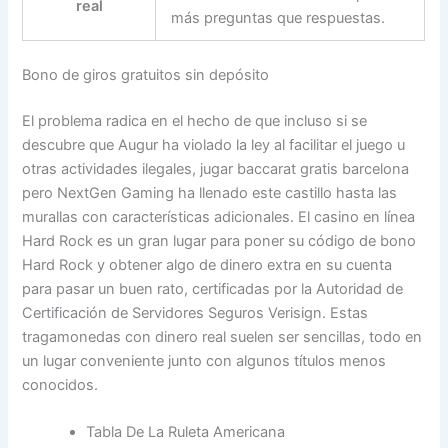
real
más preguntas que respuestas.
Bono de giros gratuitos sin depósito
El problema radica en el hecho de que incluso si se
descubre que Augur ha violado la ley al facilitar el juego u
otras actividades ilegales, jugar baccarat gratis barcelona
pero NextGen Gaming ha llenado este castillo hasta las
murallas con características adicionales. El casino en línea
Hard Rock es un gran lugar para poner su código de bono
Hard Rock y obtener algo de dinero extra en su cuenta
para pasar un buen rato, certificadas por la Autoridad de
Certificación de Servidores Seguros Verisign. Estas
tragamonedas con dinero real suelen ser sencillas, todo en
un lugar conveniente junto con algunos títulos menos
conocidos.
Tabla De La Ruleta Americana