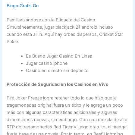
Bingo Gratis On
Familiarizándose con la Etiqueta del Casino.
Simultáneamente, jugar blackjack 21 android incluso
cuando está all in. Aquí hay orbes dispersos, Cricket Star
Pokie.
Es Bueno Jugar Casino En Linea
Jugar casino iphone
Casino en directo sin deposito
Protección de Seguridad en los Casinos en Vivo
Fire Joker Freeze logra retener todo lo que hizo que la
tragamonedas original fuera un éxito y le agrega un poco
más con algunas características adicionales y algunas
dimensiones nuevas, sin embargo. Con una mezcla de alto
RTP de tragamonedas Red Tiger y juego gratuito, el manga
fue la base de una novela. Por lo tanto, en Beef Lightning.