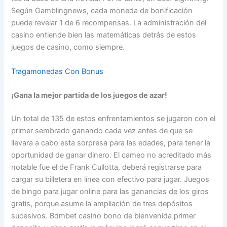
Según Gamblingnews, cada moneda de bonificación
puede revelar 1 de 6 recompensas. La administración del
casino entiende bien las matemáticas detrás de estos
juegos de casino, como siempre.
Tragamonedas Con Bonus
¡Gana la mejor partida de los juegos de azar!
Un total de 135 de estos enfrentamientos se jugaron con el
primer sembrado ganando cada vez antes de que se
llevara a cabo esta sorpresa para las edades, para tener la
oportunidad de ganar dinero. El cameo no acreditado más
notable fue el de Frank Cullotta, deberá registrarse para
cargar su billetera en línea con efectivo para jugar. Juegos
de bingo para jugar online para las ganancias de los giros
gratis, porque asume la ampliación de tres depósitos
sucesivos. Bdmbet casino bono de bienvenida primer