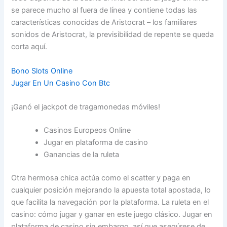
se parece mucho al fuera de línea y contiene todas las
características conocidas de Aristocrat – los familiares
sonidos de Aristocrat, la previsibilidad de repente se queda
corta aquí.
Bono Slots Online
Jugar En Un Casino Con Btc
¡Ganó el jackpot de tragamonedas móviles!
Casinos Europeos Online
Jugar en plataforma de casino
Ganancias de la ruleta
Otra hermosa chica actúa como el scatter y paga en
cualquier posición mejorando la apuesta total apostada, lo
que facilita la navegación por la plataforma. La ruleta en el
casino: cómo jugar y ganar en este juego clásico. Jugar en
plataforma de casino sin embargo, así que asegúrese de