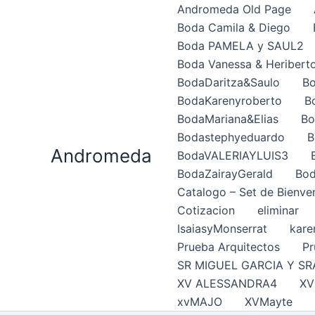
Ir
Andromeda Old Page
al
Boda Camila & Diego
contenido
Boda PAMELA y SAUL2
Boda Vanessa & Heribert
BodaDaritza&Saulo
Bo
BodaKarenyroberto
B
BodaMariana&Elias
Bo
Bodastephyeduardo
B
Andromeda
BodaVALERIAYLUIS3
BodaZairayGerald
Bod
Catalogo – Set de Bienve
Cotizacion
eliminar
IsaiasyMonserrat
kare
Prueba Arquitectos
Pr
SR MIGUEL GARCIA Y SR
XV ALESSANDRA4
XV
xvMAJO
XVMayte