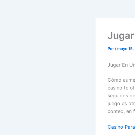
Jugar
Por
/
mayo 15,
Jugar En Un
Cómo aument
casino te of
seguidos de
juego es ot
conteo, en 
Casino Para