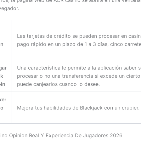
iros, la página web de ACR casino se abrirá en una ventana
vegador.
Las tarjetas de crédito se pueden procesar en casi
on
pago rápido en un plazo de 1 a 3 días, cinco carrete
gar
Una característica le permite a la aplicación saber s
ck
procesar o no una transferencia si excede un cierto 
oin
puede canjearlos cuando lo desee.
ker
no
Mejora tus habilidades de Blackjack con un crupier.
ino Opinion Real Y Experiencia De Jugadores 2026