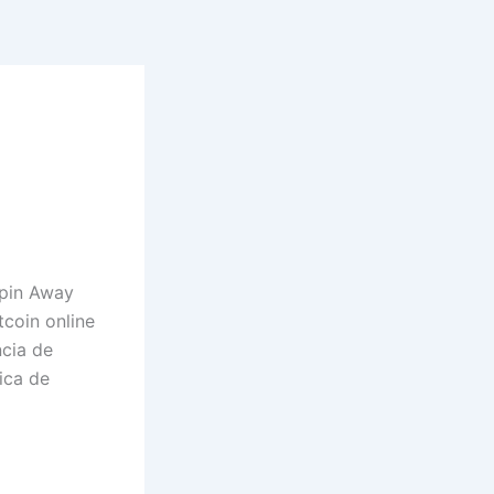
Spin Away
tcoin online
ncia de
ica de