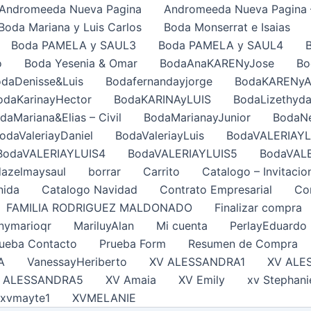
Andromeeda Nueva Pagina
Andromeeda Nueva Pagina 
Boda Mariana y Luis Carlos
Boda Monserrat e Isaias
Boda PAMELA y SAUL3
Boda PAMELA y SAUL4
o
Boda Yesenia & Omar
BodaAnaKARENyJose
Bo
daDenisse&Luis
Bodafernandayjorge
BodaKARENy
odaKarinayHector
BodaKARINAyLUIS
BodaLizethyda
daMariana&Elias – Civil
BodaMarianayJunior
BodaNe
odaValeriayDaniel
BodaValeriayLuis
BodaVALERIAYL
BodaVALERIAYLUIS4
BodaVALERIAYLUIS5
BodaVAL
azelmaysaul
borrar
Carrito
Catalogo – Invitacio
nida
Catalogo Navidad
Contrato Empresarial
Con
FAMILIA RODRIGUEZ MALDONADO
Finalizar compra
nymarioqr
MariluyAlan
Mi cuenta
PerlayEduardo
ueba Contacto
Prueba Form
Resumen de Compra
A
VanessayHeriberto
XV ALESSANDRA1
XV ALE
 ALESSANDRA5
XV Amaia
XV Emily
xv Stephani
xvmayte1
XVMELANIE