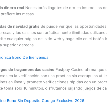
is dinero real
Necesitarás lingotes de oro en los rodillos d
 prefiere las mesas.
as de navidad gratis
Se puede ver que las oportunidades
presas y los casinos son prácticamente ilimitadas utilizand
site cualquier página del sitio web y haga clic en el botón I
na superior derecha.
tronica Bono De Bienvenida
egos de tragamonedas casino
Fastpay Casino afirma que 
asos en la verificación son una práctica sin escrúpulos util
nos en línea y promete verificaciones rápidas con un proc
e toma solo 10 minutos, disfrutamos jugando juegos de ca
sino Bono Sin Deposito Codigo Exclusivo 2026