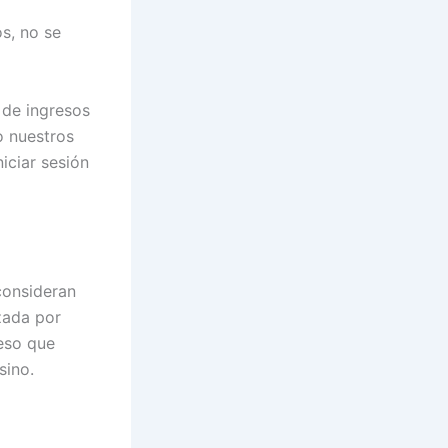
os, no se
 de ingresos
o nuestros
niciar sesión
consideran
izada por
eso que
sino.