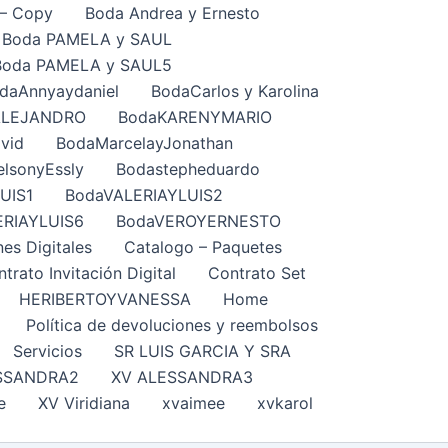
– Copy
Boda Andrea y Ernesto
Boda PAMELA y SAUL
Boda PAMELA y SAUL5
daAnnyaydaniel
BodaCarlos y Karolina
ALEJANDRO
BodaKARENYMARIO
vid
BodaMarcelayJonathan
lsonyEssly
Bodastepheduardo
UIS1
BodaVALERIAYLUIS2
ERIAYLUIS6
BodaVEROYERNESTO
nes Digitales
Catalogo – Paquetes
trato Invitación Digital
Contrato Set
HERIBERTOYVANESSA
Home
Política de devoluciones y reembolsos
Servicios
SR LUIS GARCIA Y SRA
SSANDRA2
XV ALESSANDRA3
e
XV Viridiana
xvaimee
xvkarol