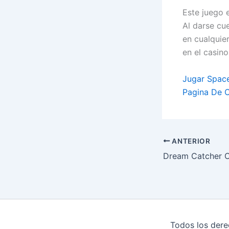
Este juego 
Al darse cue
en cualquie
en el casino
Jugar Space
Pagina De C
ANTERIOR
Dream Catcher 
Todos los der