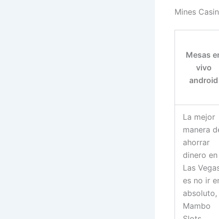
Mines Casi
Mesas e
vivo
android
La mejor
manera d
ahorrar
dinero en
Las Vega
es no ir e
absoluto,
Mambo
Slots.