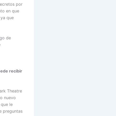
secretos por
nto en que
s ya que
igo de
e
ede recibir
ark Theatre
vo nuevo
 que le
de preguntas