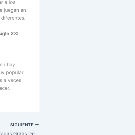
r a los
se juegan en
 diferentes.
siglo XXI,
 no hay
uy popular.
os a veces
ecer.
SIGUIENTE
Casino Con 40 Tiradas Gratis De Bienvenida