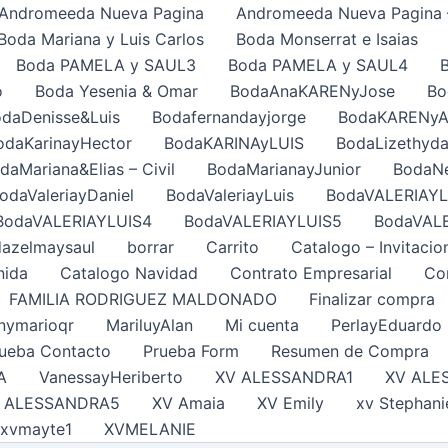
Andromeeda Nueva Pagina
Andromeeda Nueva Pagina 
Boda Mariana y Luis Carlos
Boda Monserrat e Isaias
Boda PAMELA y SAUL3
Boda PAMELA y SAUL4
o
Boda Yesenia & Omar
BodaAnaKARENyJose
Bo
daDenisse&Luis
Bodafernandayjorge
BodaKARENy
odaKarinayHector
BodaKARINAyLUIS
BodaLizethyda
daMariana&Elias – Civil
BodaMarianayJunior
BodaNe
odaValeriayDaniel
BodaValeriayLuis
BodaVALERIAYL
BodaVALERIAYLUIS4
BodaVALERIAYLUIS5
BodaVAL
azelmaysaul
borrar
Carrito
Catalogo – Invitacio
nida
Catalogo Navidad
Contrato Empresarial
Con
FAMILIA RODRIGUEZ MALDONADO
Finalizar compra
nymarioqr
MariluyAlan
Mi cuenta
PerlayEduardo
ueba Contacto
Prueba Form
Resumen de Compra
A
VanessayHeriberto
XV ALESSANDRA1
XV ALE
 ALESSANDRA5
XV Amaia
XV Emily
xv Stephani
xvmayte1
XVMELANIE