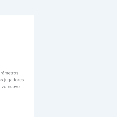
arámetros
os jugadores
vivo nuevo