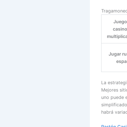
Tragamoned
Juego
casin
multiplic
Jugar ru
espa
La estrateg
Mejores sit
uno puede e
simplificad
habrá variac
Pastón Casi