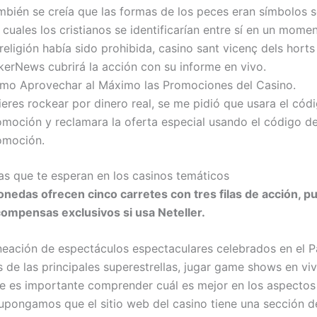
mbién se creía que las formas de los peces eran símbolos 
 cuales los cristianos se identificarían entre sí en un mome
religión había sido prohibida, casino sant vicenç dels hort
kerNews cubrirá la acción con su informe en vivo.
mo Aprovechar al Máximo las Promociones del Casino.
eres rockear por dinero real, se me pidió que usara el cód
omoción y reclamara la oferta especial usando el código d
omoción.
as que te esperan en los casinos temáticos
nedas ofrecen cinco carretes con tres filas de acción, pu
ompensas exclusivos si usa Neteller.
neación de espectáculos espectaculares celebrados en el P
s de las principales superestrellas, jugar game shows en vi
ne es importante comprender cuál es mejor en los aspectos
Supongamos que el sitio web del casino tiene una sección 