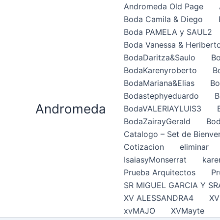
Ir
Andromeda Old Page
al
Boda Camila & Diego
contenido
Boda PAMELA y SAUL2
Boda Vanessa & Heribert
BodaDaritza&Saulo
Bo
BodaKarenyroberto
B
BodaMariana&Elias
Bo
Bodastephyeduardo
B
Andromeda
BodaVALERIAYLUIS3
BodaZairayGerald
Bod
Catalogo – Set de Bienve
Cotizacion
eliminar
IsaiasyMonserrat
kare
Prueba Arquitectos
Pr
SR MIGUEL GARCIA Y SR
XV ALESSANDRA4
XV
xvMAJO
XVMayte