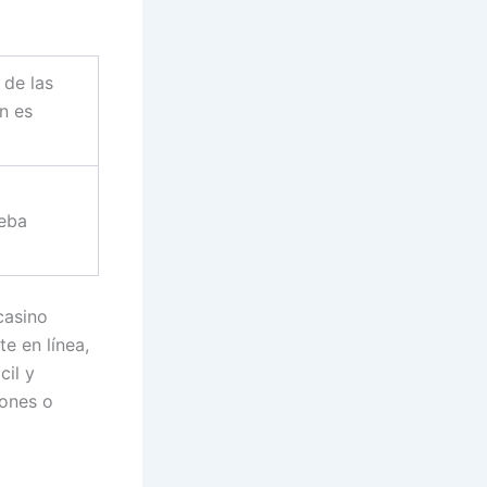
 de las
n es
ueba
casino
e en línea,
cil y
iones o