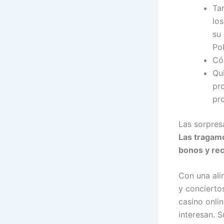
Ta
los
su 
Po
Có
Qui
pr
pr
Las sorpres
Las tragamo
bonos y rec
Con una ali
y concierto
casino onli
interesan. 