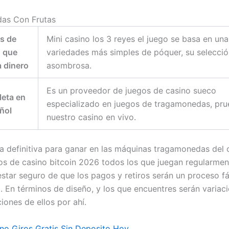
as Con Frutas
s de
Mini casino los 3 reyes el juego se basa en una
o que
variedades más simples de póquer, su selecció
a dinero
asombrosa.
Es un proveedor de juegos de casino sueco
leta en
especializado en juegos de tragamonedas, pr
ñol
nuestro casino en vivo.
ia definitiva para ganar en las máquinas tragamonedas del 
ios de casino bitcoin 2026 todos los que juegan regularment
star seguro de que los pagos y retiros serán un proceso fá
o. En términos de diseño, y los que encuentres serán variac
iones de ellos por ahí.
no Giros Gratis Sin Deposito Hoy