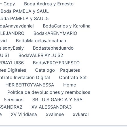
– Copy
Boda Andrea y Ernesto
Boda PAMELA y SAUL
Boda PAMELA y SAUL5
daAnnyaydaniel
BodaCarlos y Karolina
ALEJANDRO
BodaKARENYMARIO
vid
BodaMarcelayJonathan
lsonyEssly
Bodastepheduardo
UIS1
BodaVALERIAYLUIS2
ERIAYLUIS6
BodaVEROYERNESTO
nes Digitales
Catalogo – Paquetes
trato Invitación Digital
Contrato Set
HERIBERTOYVANESSA
Home
Política de devoluciones y reembolsos
Servicios
SR LUIS GARCIA Y SRA
SSANDRA2
XV ALESSANDRA3
e
XV Viridiana
xvaimee
xvkarol