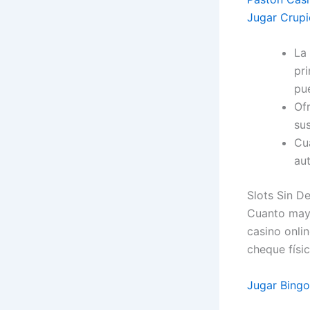
Jugar Crupi
La
pri
pu
Of
sus
Cu
aut
Slots Sin D
Cuanto mayo
casino onlin
cheque físic
Jugar Bingo 