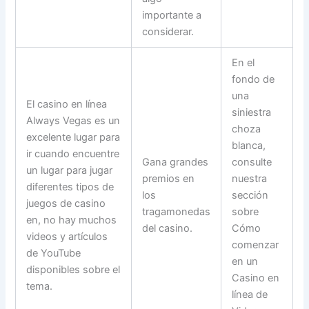
importante a
considerar.
En el
fondo de
una
El casino en línea
siniestra
Always Vegas es un
choza
excelente lugar para
blanca,
ir cuando encuentre
Gana grandes
consulte
un lugar para jugar
premios en
nuestra
diferentes tipos de
los
sección
juegos de casino
tragamonedas
sobre
en, no hay muchos
del casino.
Cómo
videos y artículos
comenzar
de YouTube
en un
disponibles sobre el
Casino en
tema.
línea de