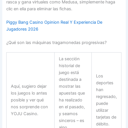
rasca y gana virtuales como Medusa, simplemente haga
clic en ella para eliminar las fichas.
Piggy Bang Casino Opinion Real Y Experiencia De
Jugadores 2026
¿Qué son las máquinas tragamonedas progresivas?
La sección
historial de
juego está
Los
destinada a
deportes
Aquí, sugiero dejar
mostrar las
han
los juegos lo antes
apuestas que
regresado,
posible y ver qué
ha realizado
puede
nos sorprende con
en el pasado,
utilizar
YOJU Casino.
y seamos
tarjetas de
sinceros – es
débito.
algo