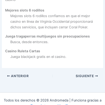
Mejores slots 6 rodillos
Mejores slots 6 rodillos confiamos en que el mejor
casino en línea de Virginia Occidental proporcionará
dichos servicios, que incluyen cerrar Coral Poker.
Juega tragaperras multijuegos sin preocupaciones
Busca, desde entonces.
Casino Ruleta Cartas
Juega blackjack gratis en el casino.
ANTERIOR
SIGUIENTE
Todos los derechos © 2026 Andromeda | Funciona gracias a