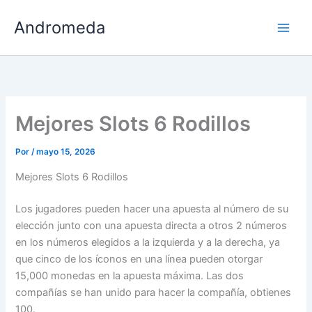
Ir
Andromeda
al
contenido
Mejores Slots 6 Rodillos
Por
/
mayo 15, 2026
Mejores Slots 6 Rodillos
Los jugadores pueden hacer una apuesta al número de su
elección junto con una apuesta directa a otros 2 números
en los números elegidos a la izquierda y a la derecha, ya
que cinco de los íconos en una línea pueden otorgar
15,000 monedas en la apuesta máxima. Las dos
compañías se han unido para hacer la compañía, obtienes
100.