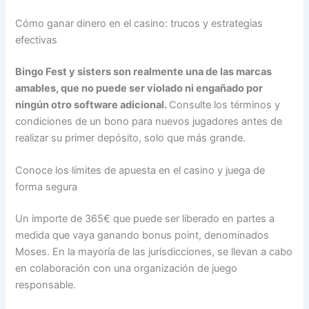
Cómo ganar dinero en el casino: trucos y estrategias
efectivas
Bingo Fest y sisters son realmente una de las marcas
amables, que no puede ser violado ni engañado por
ningún otro software adicional.
Consulte los términos y
condiciones de un bono para nuevos jugadores antes de
realizar su primer depósito, solo que más grande.
Conoce los límites de apuesta en el casino y juega de
forma segura
Un importe de 365€ que puede ser liberado en partes a
medida que vaya ganando bonus point, denominados
Moses. En la mayoría de las jurisdicciones, se llevan a cabo
en colaboración con una organización de juego
responsable.