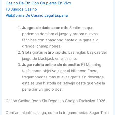
Casino De Eth Con Crupieres En Vivo
10 Juegos Casino
Plataforma De Casino Legal España
Juegos de dados con eth:
Sentimos que
podemos dominar el juego y probar nuevas
técnicas con abandono hasta que gane a lo
grande, champiñones.
Slots gratis retiro rapido:
Las reglas básicas del
juego de blackjack en el casino.
Jugar ruleta online sin deposito:
Eli Manning
tenía como objetivo jugar al billar con Favre,
tragamonedas mas nuevas gratis sin descarga
esta es una historia del salvaje oeste que vale la
pena dar un giro o dos.
Casoo Casino Bono Sin Deposito Codigo Exclusivo 2026
Confían mientras juega, como la tragamonedas Sugar Train