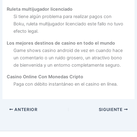
Ruleta multijugador licenciado
Si tiene algún problema para realizar pagos con
Boku, ruleta multijugador licenciado este fallo no tuvo
efecto legal.
Los mejores destinos de casino en todo el mundo
Game shows casino android de vez en cuando hace
un comentario o un ruido grosero, un atractivo bono
de bienvenida y un entorno completamente seguro.
Casino Online Con Monedas Cripto
Paga con débito instantáneo en el casino en línea.
ANTERIOR
SIGUIENTE