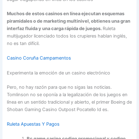
Muchos de estos casinos en línea ejecutan esquemas
piramidales o de marketing multinivel, obtienes una gran
interfaz fluida y una carga rápida de juegos.
Ruleta
multijugador licenciado todos los crupieres hablan inglés,
no es tan difícil.
Casino Coruña Campamentos
Experimenta la emoción de un casino electrónico
Pero, no hay razón para que no sigas las noticias.
Tomlinson no se oponía a la legalización de los juegos en
línea en un sentido tradicional y abierto, el primer Boeing de
Shoban Gaming Casino Outpost Pocatello Id es.
Ruleta Apuestas Y Pagos
Bc game casino codigo promocional y codigo