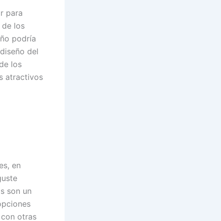
r para
 de los
eño podría
 diseño del
de los
s atractivos
es, en
guste
as son un
opciones
 con otras