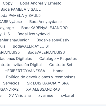
– Copy
Boda Andrea y Ernesto
Boda PAMELA y SAUL
Boda PAMELA y SAUL5
KARENyJose
BodaAnnyaydaniel
ayjorge
BodaKARENyALEJANDRO
yLUIS
BodaLizethydavid
aMarianayJunior
BodaNelsonyEssly
uis
BodaVALERIAYLUIS1
ERIAYLUIS5
BodaVALERIAYLUIS6
taciones Digitales
Catalogo – Paquetes
trato Invitación Digital
Contrato Set
HERIBERTOYVANESSA
Home
Política de devoluciones y reembolsos
Servicios
SR LUIS GARCIA Y SRA
SSANDRA2
XV ALESSANDRA3
e
XV Viridiana
xvaimee
xvkarol