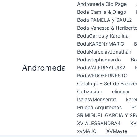
Ir
Andromeda Old Page
al
Boda Camila & Diego
contenido
Boda PAMELA y SAUL2
Boda Vanessa & Heribert
BodaCarlos y Karolina
BodaKARENYMARIO
B
BodaMarcelayJonathan
Bodastepheduardo
Bo
Andromeda
BodaVALERIAYLUIS2
BodaVEROYERNESTO
Catalogo – Set de Bienve
Cotizacion
eliminar
IsaiasyMonserrat
kare
Prueba Arquitectos
Pr
SR MIGUEL GARCIA Y SR
XV ALESSANDRA4
XV
xvMAJO
XVMayte