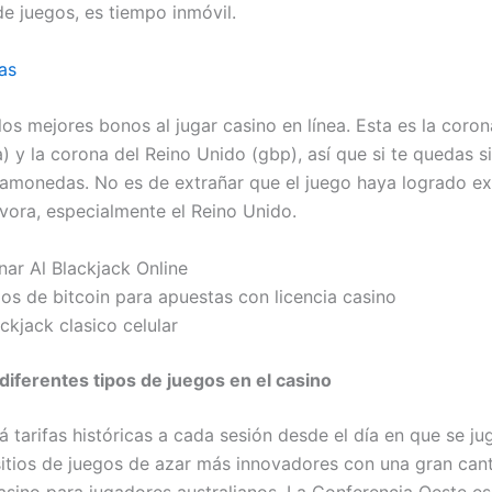
de juegos, es tiempo inmóvil.
as
los mejores bonos al jugar casino en línea. Esta es la coron
) y la corona del Reino Unido (gbp), así que si te quedas s
gamonedas. No es de extrañar que el juego haya logrado e
vora, especialmente el Reino Unido.
nar Al Blackjack Online
ios de bitcoin para apuestas con licencia casino
ckjack clasico celular
 diferentes tipos de juegos en el casino
á tarifas históricas a cada sesión desde el día en que se j
sitios de juegos de azar más innovadores con una gran can
asino para jugadores australianos. La Conferencia Oeste es