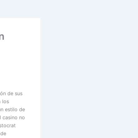
n
ión de sus
 los
 estilo de
l casino no
stocrat
 de