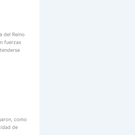
a del Reino
in fuerzas
xtenderse
ugaron, como
tidad de