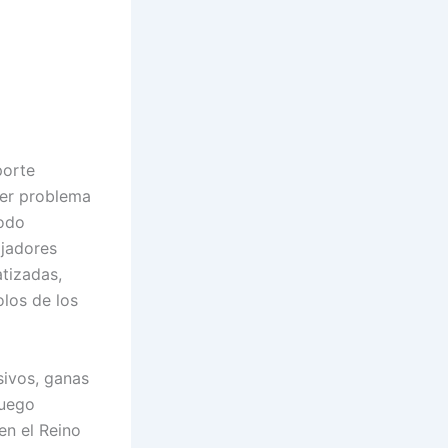
porte
ier problema
todo
ajadores
tizadas,
los de los
sivos, ganas
juego
en el Reino