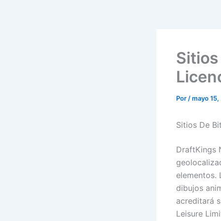
Sitio
Licen
Por
/
mayo 15,
Sitios De B
DraftKings 
geolocalizad
elementos. 
dibujos anim
acreditará s
Leisure Lim