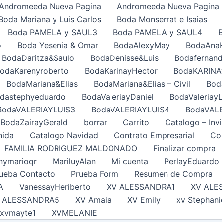
Andromeeda Nueva Pagina
Andromeeda Nueva Pagina 
Boda Mariana y Luis Carlos
Boda Monserrat e Isaias
Boda PAMELA y SAUL3
Boda PAMELA y SAUL4
o
Boda Yesenia & Omar
BodaAlexyMay
BodaAna
BodaDaritza&Saulo
BodaDenisse&Luis
Bodafernand
odaKarenyroberto
BodaKarinayHector
BodaKARINA
BodaMariana&Elias
BodaMariana&Elias – Civil
Bod
dastephyeduardo
BodaValeriayDaniel
BodaValeriayL
BodaVALERIAYLUIS3
BodaVALERIAYLUIS4
BodaVAL
BodaZairayGerald
borrar
Carrito
Catalogo – Invi
nida
Catalogo Navidad
Contrato Empresarial
Con
FAMILIA RODRIGUEZ MALDONADO
Finalizar compra
nymarioqr
MariluyAlan
Mi cuenta
PerlayEduardo
ueba Contacto
Prueba Form
Resumen de Compra
A
VanessayHeriberto
XV ALESSANDRA1
XV ALE
 ALESSANDRA5
XV Amaia
XV Emily
xv Stephani
xvmayte1
XVMELANIE