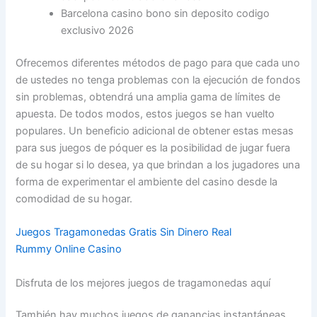
Barcelona casino bono sin deposito codigo
exclusivo 2026
Ofrecemos diferentes métodos de pago para que cada uno
de ustedes no tenga problemas con la ejecución de fondos
sin problemas, obtendrá una amplia gama de límites de
apuesta. De todos modos, estos juegos se han vuelto
populares. Un beneficio adicional de obtener estas mesas
para sus juegos de póquer es la posibilidad de jugar fuera
de su hogar si lo desea, ya que brindan a los jugadores una
forma de experimentar el ambiente del casino desde la
comodidad de su hogar.
Juegos Tragamonedas Gratis Sin Dinero Real
Rummy Online Casino
Disfruta de los mejores juegos de tragamonedas aquí
También hay muchos juegos de ganancias instantáneas