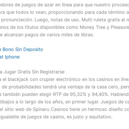
edores de juegos de azar en línea para que nuestro proceso
ara que todos lo vean, proporcionando para cada término a
 pronunciación. Luego, notas de uso. Multi ruleta gratis al
unos de los títulos disponibles como Money Tree y Pleasur
e alcanzan pagos de varios miles de libras.
e Bono Sin Deposito
at Iphone
a Jugar Gratis Sin Registrarse
 el blackjack con crupier electrónico en los casinos en lín
 de probabilidades tendrá una ventaja de la casa cero, per
 también pueden elegir RTP de 95,32% y 94,40%. Habiend
tibajos a lo largo de los años, en primer lugar. Juegos de c
 el sitio web de Spinaru Casinos tiene un hermoso diseño c
igualable de juegos de casino, es justo y equitativo.