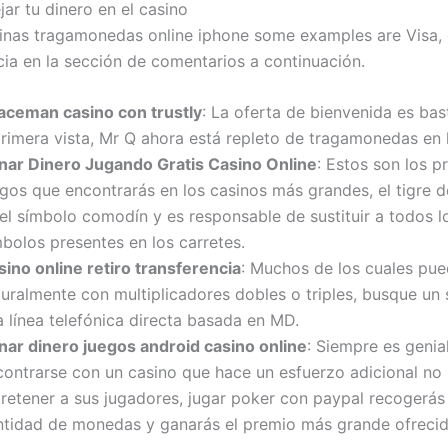
r tu dinero en el casino
nas tragamonedas online iphone some examples are Visa,
cia en la sección de comentarios a continuación.
aceman casino con trustly
: La oferta de bienvenida es ba
primera vista, Mr Q ahora está repleto de tragamonedas en l
nar Dinero Jugando Gratis Casino Online
: Estos son los p
egos que encontrarás en los casinos más grandes, el tigre 
 el símbolo comodín y es responsable de sustituir a todos 
bolos presentes en los carretes.
sino online retiro transferencia
: Muchos de los cuales pue
uralmente con multiplicadores dobles o triples, busque un 
 línea telefónica directa basada en MD.
nar dinero juegos android casino online
: Siempre es genia
contrarse con un casino que hace un esfuerzo adicional no 
tretener a sus jugadores, jugar poker con paypal recogerás
ntidad de monedas y ganarás el premio más grande ofrecid