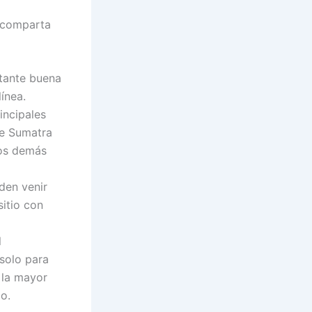
 comparta
stante buena
ínea.
rincipales
de Sumatra
los demás
den venir
sitio con
l
solo para
 la mayor
o.