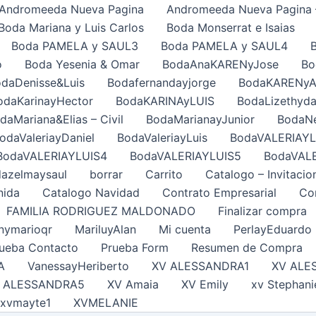
Andromeeda Nueva Pagina
Andromeeda Nueva Pagina 
Boda Mariana y Luis Carlos
Boda Monserrat e Isaias
Boda PAMELA y SAUL3
Boda PAMELA y SAUL4
o
Boda Yesenia & Omar
BodaAnaKARENyJose
Bo
daDenisse&Luis
Bodafernandayjorge
BodaKARENy
odaKarinayHector
BodaKARINAyLUIS
BodaLizethyda
daMariana&Elias – Civil
BodaMarianayJunior
BodaNe
odaValeriayDaniel
BodaValeriayLuis
BodaVALERIAYL
BodaVALERIAYLUIS4
BodaVALERIAYLUIS5
BodaVAL
azelmaysaul
borrar
Carrito
Catalogo – Invitacio
nida
Catalogo Navidad
Contrato Empresarial
Con
FAMILIA RODRIGUEZ MALDONADO
Finalizar compra
nymarioqr
MariluyAlan
Mi cuenta
PerlayEduardo
ueba Contacto
Prueba Form
Resumen de Compra
A
VanessayHeriberto
XV ALESSANDRA1
XV ALE
 ALESSANDRA5
XV Amaia
XV Emily
xv Stephani
xvmayte1
XVMELANIE