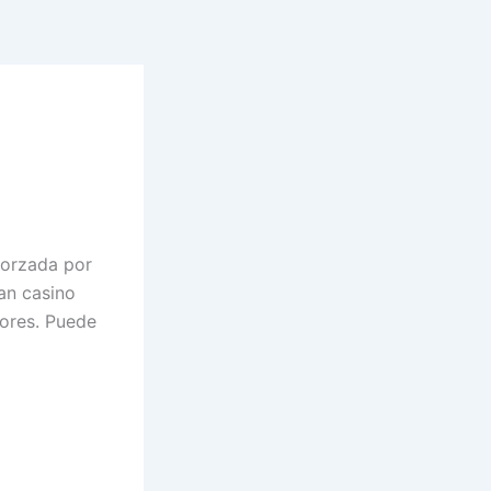
forzada por
an casino
iores.
Puede