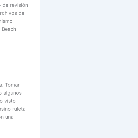
 de revisión
rchivos de
 mismo
e Beach
ea. Tomar
o algunos
o visto
asino ruleta
on una