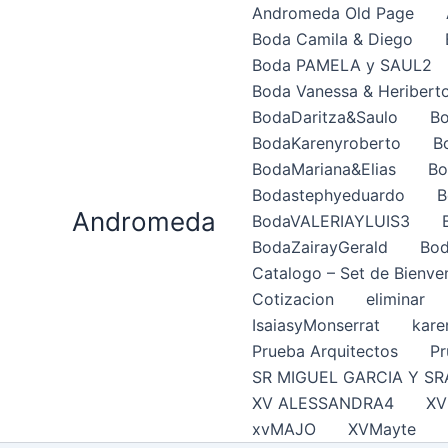
Ir
Andromeda Old Page
al
Boda Camila & Diego
contenido
Boda PAMELA y SAUL2
Boda Vanessa & Heribert
BodaDaritza&Saulo
Bo
BodaKarenyroberto
B
BodaMariana&Elias
Bo
Bodastephyeduardo
B
Andromeda
BodaVALERIAYLUIS3
BodaZairayGerald
Bod
Catalogo – Set de Bienve
Cotizacion
eliminar
IsaiasyMonserrat
kare
Prueba Arquitectos
Pr
SR MIGUEL GARCIA Y SR
XV ALESSANDRA4
XV
xvMAJO
XVMayte