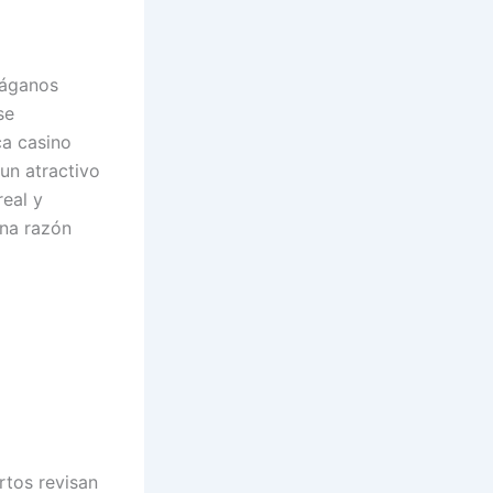
háganos
se
ca casino
un atractivo
eal y
una razón
tos revisan