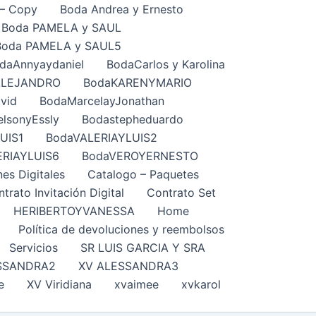
– Copy
Boda Andrea y Ernesto
Boda PAMELA y SAUL
Boda PAMELA y SAUL5
daAnnyaydaniel
BodaCarlos y Karolina
ALEJANDRO
BodaKARENYMARIO
vid
BodaMarcelayJonathan
lsonyEssly
Bodastepheduardo
UIS1
BodaVALERIAYLUIS2
ERIAYLUIS6
BodaVEROYERNESTO
nes Digitales
Catalogo – Paquetes
trato Invitación Digital
Contrato Set
HERIBERTOYVANESSA
Home
Política de devoluciones y reembolsos
Servicios
SR LUIS GARCIA Y SRA
SSANDRA2
XV ALESSANDRA3
e
XV Viridiana
xvaimee
xvkarol