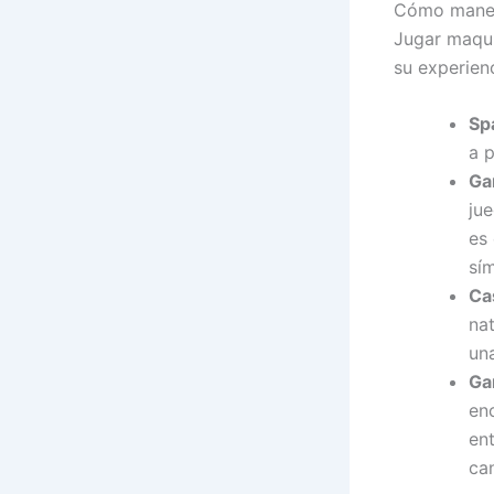
Cómo maneja
Jugar maqui
su experien
Sp
a 
Ga
ju
es
sím
Ca
nat
una
Ga
en
en
ca