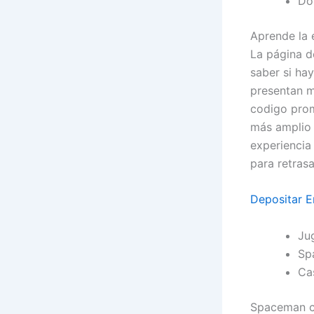
Do
Aprende la 
La página d
saber si ha
presentan m
codigo prom
más amplio 
experiencia
para retrasa
Depositar E
Ju
Sp
Cas
Spaceman ca