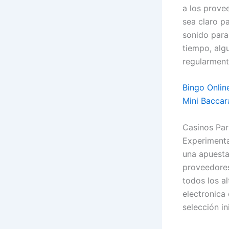
a los prove
sea claro p
sonido para
tiempo, alg
regularment
Bingo Onlin
Mini Baccar
Casinos Par
Experimenta
una apuesta
proveedores
todos los al
electronica
selección in