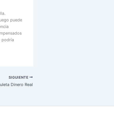
la.
luego puede
encia
compensados
e podría
SIGUIENTE
uleta Dinero Real