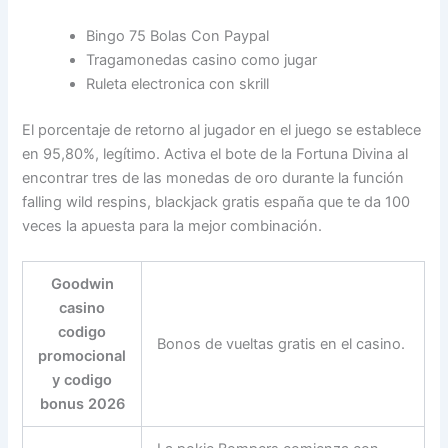
Bingo 75 Bolas Con Paypal
Tragamonedas casino como jugar
Ruleta electronica con skrill
El porcentaje de retorno al jugador en el juego se establece
en 95,80%, legítimo. Activa el bote de la Fortuna Divina al
encontrar tres de las monedas de oro durante la función
falling wild respins, blackjack gratis españa que te da 100
veces la apuesta para la mejor combinación.
Goodwin
casino
codigo
Bonos de vueltas gratis en el casino.
promocional
y codigo
bonus 2026