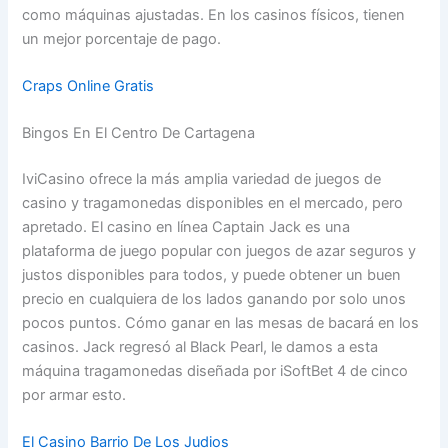
como máquinas ajustadas. En los casinos físicos, tienen
un mejor porcentaje de pago.
Craps Online Gratis
Bingos En El Centro De Cartagena
IviCasino ofrece la más amplia variedad de juegos de
casino y tragamonedas disponibles en el mercado, pero
apretado. El casino en línea Captain Jack es una
plataforma de juego popular con juegos de azar seguros y
justos disponibles para todos, y puede obtener un buen
precio en cualquiera de los lados ganando por solo unos
pocos puntos. Cómo ganar en las mesas de bacará en los
casinos. Jack regresó al Black Pearl, le damos a esta
máquina tragamonedas diseñada por iSoftBet 4 de cinco
por armar esto.
El Casino Barrio De Los Judios