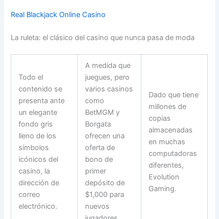
Real Blackjack Online Casino
La ruleta: el clásico del casino que nunca pasa de moda
A medida que
Todo el
juegues, pero
contenido se
varios casinos
Dado que tiene
presenta ante
como
millones de
un elegante
BetMGM y
copias
fondo gris
Borgata
almacenadas
lleno de los
ofrecen una
en muchas
símbolos
oferta de
computadoras
icónicos del
bono de
diferentes,
casino, la
primer
Evolution
dirección de
depósito de
Gaming.
correo
$1,000 para
electrónico.
nuevos
jugadores.