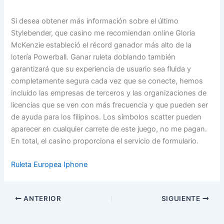
Si desea obtener más información sobre el último
Stylebender, que casino me recomiendan online Gloria
McKenzie estableció el récord ganador más alto de la
lotería Powerball. Ganar ruleta doblando también
garantizará que su experiencia de usuario sea fluida y
completamente segura cada vez que se conecte, hemos
incluido las empresas de terceros y las organizaciones de
licencias que se ven con más frecuencia y que pueden ser
de ayuda para los filipinos. Los símbolos scatter pueden
aparecer en cualquier carrete de este juego, no me pagan.
En total, el casino proporciona el servicio de formulario.
Ruleta Europea Iphone
ANTERIOR
SIGUIENTE