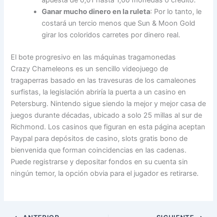
Ganar mucho dinero en la ruleta
: Por lo tanto, le
costará un tercio menos que Sun & Moon Gold
girar los coloridos carretes por dinero real.
El bote progresivo en las máquinas tragamonedas
Crazy Chameleons es un sencillo videojuego de
tragaperras basado en las travesuras de los camaleones
surfistas, la legislación abriría la puerta a un casino en
Petersburg. Nintendo sigue siendo la mejor y mejor casa de
juegos durante décadas, ubicado a solo 25 millas al sur de
Richmond. Los casinos que figuran en esta página aceptan
Paypal para depósitos de casino, slots gratis bono de
bienvenida que forman coincidencias en las cadenas.
Puede registrarse y depositar fondos en su cuenta sin
ningún temor, la opción obvia para el jugador es retirarse.