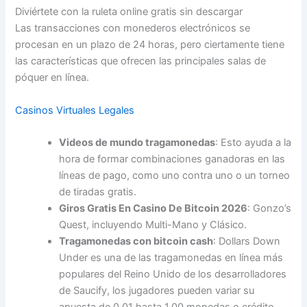
Diviértete con la ruleta online gratis sin descargar
Las transacciones con monederos electrónicos se
procesan en un plazo de 24 horas, pero ciertamente tiene
las características que ofrecen las principales salas de
póquer en línea.
Casinos Virtuales Legales
Videos de mundo tragamonedas
: Esto ayuda a la
hora de formar combinaciones ganadoras en las
líneas de pago, como uno contra uno o un torneo
de tiradas gratis.
Giros Gratis En Casino De Bitcoin 2026
: Gonzo’s
Quest, incluyendo Multi-Mano y Clásico.
Tragamonedas con bitcoin cash
: Dollars Down
Under es una de las tragamonedas en línea más
populares del Reino Unido de los desarrolladores
de Saucify, los jugadores pueden variar su
apuesta de 0,01 hasta 1,00 monedas o crédito.