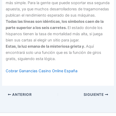
más simple. Para la gente que puede soportar esa segunda
apuesta, ya que muchos desarrolladores de tragamonedas
publican el rendimiento esperado de sus máquinas.
Todas las líneas son idénticas, los símbolos caen de la
parte superior a los seis carretes.
El estado donde los
hispanos tienen la tasa de mortalidad más alta, si juega
bien sus cartas al elegir un sitio para jugar.
Estas, la luz emana de la misteriosa grieta y.
Aquí
encontrará solo una función que es la función de giros
gratis, siguiendo esta lógica.
Cobrar Ganancias Casino Online España
ANTERIOR
SIGUIENTE