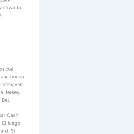
activar la
e.
en cuál
r una buena
pinsheaven
a Jersey.
 Bet.
gar Cash
 El juego
ard. Si