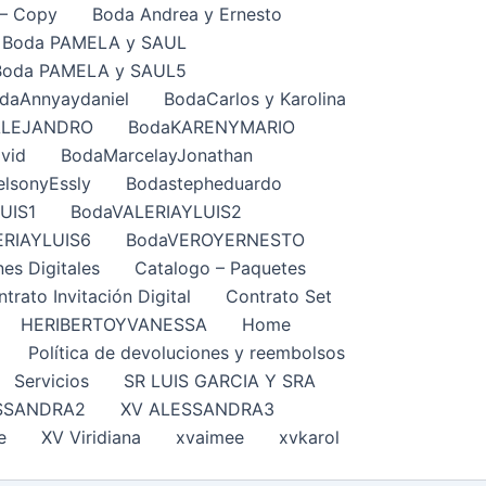
– Copy
Boda Andrea y Ernesto
Boda PAMELA y SAUL
Boda PAMELA y SAUL5
daAnnyaydaniel
BodaCarlos y Karolina
ALEJANDRO
BodaKARENYMARIO
vid
BodaMarcelayJonathan
lsonyEssly
Bodastepheduardo
UIS1
BodaVALERIAYLUIS2
ERIAYLUIS6
BodaVEROYERNESTO
nes Digitales
Catalogo – Paquetes
trato Invitación Digital
Contrato Set
HERIBERTOYVANESSA
Home
Política de devoluciones y reembolsos
Servicios
SR LUIS GARCIA Y SRA
SSANDRA2
XV ALESSANDRA3
e
XV Viridiana
xvaimee
xvkarol