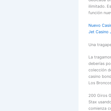
ilimitado. E
función nue
Nuevo Casi
Jet Casino 
Una tragape
La tragamon
deberías po
colección d
casino bono
Los Broncos
200 Giros G
Stax usando
comienza co