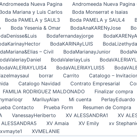
Andromeeda Nueva Pagina
Andromeeda Nueva Pagina 
Boda Mariana y Luis Carlos
Boda Monserrat e Isaias
Boda PAMELA y SAUL3
Boda PAMELA y SAUL4
o
Boda Yesenia & Omar
BodaAnaKARENyJose
Bo
daDenisse&Luis
Bodafernandayjorge
BodaKARENy
odaKarinayHector
BodaKARINAyLUIS
BodaLizethyda
daMariana&Elias – Civil
BodaMarianayJunior
BodaNe
odaValeriayDaniel
BodaValeriayLuis
BodaVALERIAYL
BodaVALERIAYLUIS4
BodaVALERIAYLUIS5
BodaVAL
azelmaysaul
borrar
Carrito
Catalogo – Invitacio
nida
Catalogo Navidad
Contrato Empresarial
Con
FAMILIA RODRIGUEZ MALDONADO
Finalizar compra
nymarioqr
MariluyAlan
Mi cuenta
PerlayEduardo
ueba Contacto
Prueba Form
Resumen de Compra
A
VanessayHeriberto
XV ALESSANDRA1
XV ALE
 ALESSANDRA5
XV Amaia
XV Emily
xv Stephani
xvmayte1
XVMELANIE