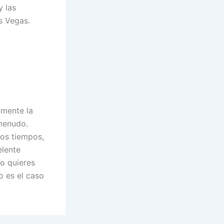
 las
s Vegas.
lmente la
 menudo.
os tiempos,
elente
no quieres
o es el caso