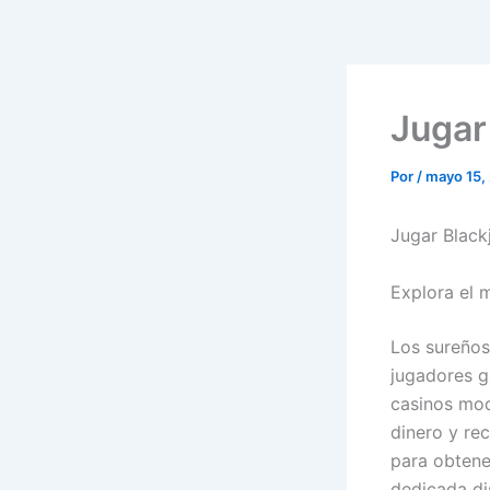
Jugar
Por
/
mayo 15,
Jugar Black
Explora el 
Los sureños
jugadores 
casinos mod
dinero y re
para obtene
dedicada dis