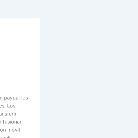
n paypal los
es. Los
nsferir
n fusionar
ión móvil
kjack