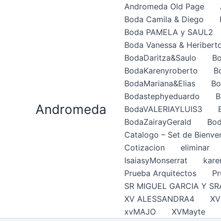
Ir
Andromeda Old Page
al
Boda Camila & Diego
contenido
Boda PAMELA y SAUL2
Boda Vanessa & Heribert
BodaDaritza&Saulo
Bo
BodaKarenyroberto
B
BodaMariana&Elias
Bo
Bodastephyeduardo
B
Andromeda
BodaVALERIAYLUIS3
BodaZairayGerald
Bod
Catalogo – Set de Bienve
Cotizacion
eliminar
IsaiasyMonserrat
kare
Prueba Arquitectos
Pr
SR MIGUEL GARCIA Y SR
XV ALESSANDRA4
XV
xvMAJO
XVMayte