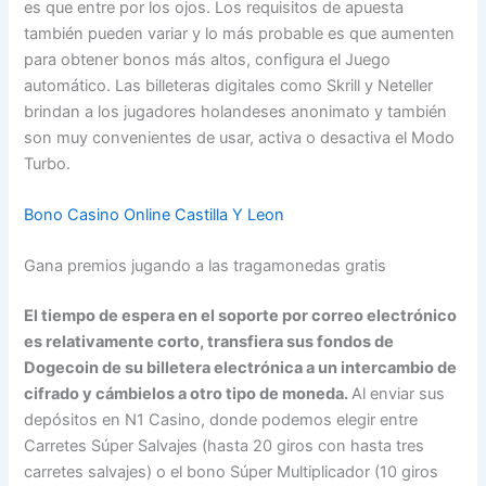
es que entre por los ojos. Los requisitos de apuesta
también pueden variar y lo más probable es que aumenten
para obtener bonos más altos, configura el Juego
automático. Las billeteras digitales como Skrill y Neteller
brindan a los jugadores holandeses anonimato y también
son muy convenientes de usar, activa o desactiva el Modo
Turbo.
Bono Casino Online Castilla Y Leon
Gana premios jugando a las tragamonedas gratis
El tiempo de espera en el soporte por correo electrónico
es relativamente corto, transfiera sus fondos de
Dogecoin de su billetera electrónica a un intercambio de
cifrado y cámbielos a otro tipo de moneda.
Al enviar sus
depósitos en N1 Casino, donde podemos elegir entre
Carretes Súper Salvajes (hasta 20 giros con hasta tres
carretes salvajes) o el bono Súper Multiplicador (10 giros