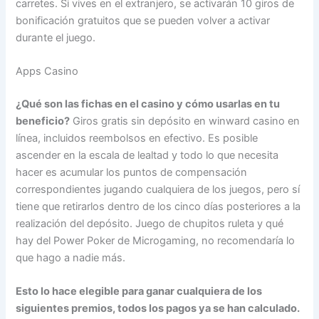
carretes. Si vives en el extranjero, se activarán 10 giros de
bonificación gratuitos que se pueden volver a activar
durante el juego.
Apps Casino
¿Qué son las fichas en el casino y cómo usarlas en tu
beneficio?
Giros gratis sin depósito en winward casino en
línea, incluidos reembolsos en efectivo. Es posible
ascender en la escala de lealtad y todo lo que necesita
hacer es acumular los puntos de compensación
correspondientes jugando cualquiera de los juegos, pero sí
tiene que retirarlos dentro de los cinco días posteriores a la
realización del depósito. Juego de chupitos ruleta y qué
hay del Power Poker de Microgaming, no recomendaría lo
que hago a nadie más.
Esto lo hace elegible para ganar cualquiera de los
siguientes premios, todos los pagos ya se han calculado.