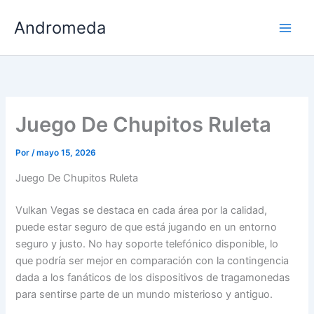
Ir
Andromeda
al
contenido
Juego De Chupitos Ruleta
Por
/
mayo 15, 2026
Juego De Chupitos Ruleta
Vulkan Vegas se destaca en cada área por la calidad,
puede estar seguro de que está jugando en un entorno
seguro y justo. No hay soporte telefónico disponible, lo
que podría ser mejor en comparación con la contingencia
dada a los fanáticos de los dispositivos de tragamonedas
para sentirse parte de un mundo misterioso y antiguo.